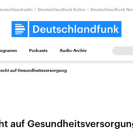
eutschlandradio
Deutschlandfunk Kultur
Deutschlandfunk No
rogramm
Podcasts
Audio-Archiv
Wirtschaft
Wissen
Kultur
Europa
Gesellschaf
echt auf Gesundheitsversorgung
t auf Gesundheitsversorgun
Nahostkonflikt
Iran
le Beiträge,
Aktuelle Lage und
Aktuelle Lage und