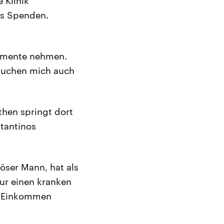
 Klinik
us Spenden.
amente nehmen.
rsuchen mich auch
then springt dort
stantinos
löser Mann, hat als
nur einen kranken
s Einkommen