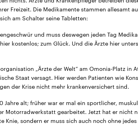
n nichts. Ärzte und Krankenpfleger betreiben diese
ihrer Freizeit. Die Medikamente stammen allesamt a
sich am Schalter seine Tabletten:
agengeschwür und muss deswegen jeden Tag Medik
ier kostenlos; zum Glück. Und die Ärzte hier unte
fsorganisation „Ärzte der Welt“ am Omonia-Platz in A
hische Staat versagt. Hier werden Patienten wie Kon
gen der Krise nicht mehr krankenversichert sind.
0 Jahre alt; früher war er mal ein sportlicher, musku
er Motorradwerkstatt gearbeitet. Jetzt hat er nicht 
e Knie, sondern er muss sich auch noch ohne jede