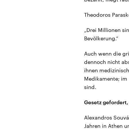
Theodoros Paraske
„Drei Millionen si
Bevölkerung.“
Auch wenn die gri
dennoch nicht abs
ihnen medizinisc
Medikamente; im 
sind.
Gesetz gefordert,
Alexandros Souváts
Jahren in Athen u