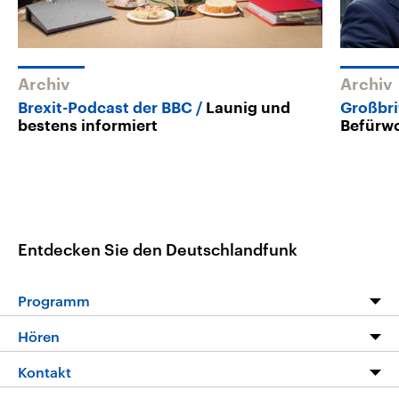
Archiv
Archiv
Brexit-Podcast der BBC
Launig und
Großbri
bestens informiert
Befürwo
Entdecken Sie den Deutschlandfunk
Programm
Programm
Hören
Alle Sendungen
Livestream
Kontakt
Die Nachrichten
Audios