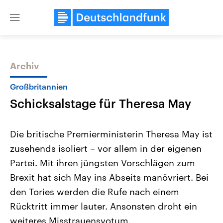
Close
menu
Archiv
Themen
Großbritannien
Schicksalstage für Theresa May
Die britische Premierministerin Theresa May ist
zusehends isoliert – vor allem in der eigenen
Partei. Mit ihren jüngsten Vorschlägen zum
Landtagswahl Sachsen-Anhalt
USA
Brexit hat sich May ins Abseits manövriert. Bei
2026
Aktuelle Beiträge, Analys
Alle Informationen
den Tories werden die Rufe nach einem
Hintergründe
Sachsen-Anhalt wählt am 6.
Wirtschaftlich und militäri
Rücktritt immer lauter. Ansonsten droht ein
September 2026 einen neuen
gehören die Vereinigten S
Landtag. Seit 2021 wird das
den mächtigsten Ländern 
weiteres Misstrauensvotum.
Bundesland von einer Koalition aus
mit großem Einfluss auf d