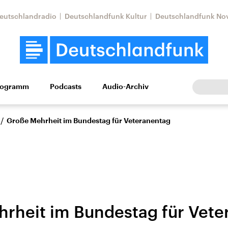
eutschlandradio
Deutschlandfunk Kultur
Deutschlandfunk No
rogramm
Podcasts
Audio-Archiv
Wirtschaft
Wissen
Kultur
Europa
Gesellschaf
/
Große Mehrheit im Bundestag für Veteranentag
rheit im Bundestag für Vete
Nahostkonflikt
Iran
le Beiträge,
Aktuelle Lage und
Aktuelle Lage und