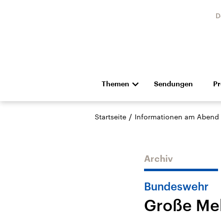
D
Themen
Sendungen
P
Die Nachrichten
Politik
/
Startseite
Informationen am Abend
Hörspiel und Feature
Musik
Archiv
Bundeswehr
Große Meh
Landtagswahl Sachsen-
USA
Anhalt 2026
Aktuel