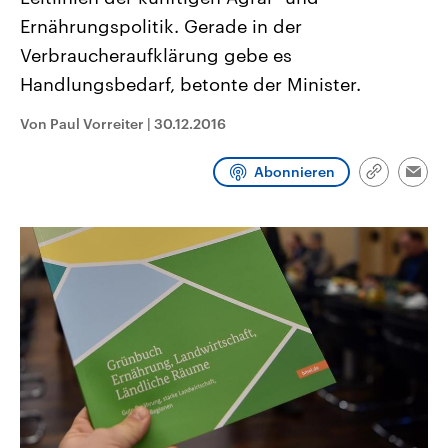
CDU, SPD und FDP regiert.-
aktuelle Weltgeschehen.
Ernährungspolitik. Gerade in der
Umfragen, Prognosen,
Wahlprogramme, aktuelle Berichte
Verbraucheraufklärung gebe es
Sendungen
Programm
Podcasts
und Hintergründe zu den Parteien
und Kandidaten der anstehenden
Handlungsbedarf, betonte der Minister.
Wahl.
Audio-Archiv
Von Paul Vorreiter
|
30.12.2016
Abonnieren
Link
Emai
kopieren/te