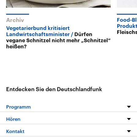
Archiv
Food-Bl
Produk
Vegetarierbund kritisiert
Fleisch
Landwirtschaftsminister
Dürfen
vegane Schnitzel nicht mehr „Schnitzel“
heißen?
Entdecken Sie den Deutschlandfunk
Programm
Programm
Hören
Alle Sendungen
Livestream
Kontakt
Die Nachrichten