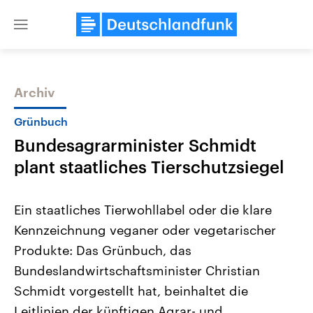
Close
menu
Archiv
Themen
Grünbuch
Bundesagrarminister Schmidt
plant staatliches Tierschutzsiegel
Ein staatliches Tierwohllabel oder die klare
Kennzeichnung veganer oder vegetarischer
Landtagswahl Sachsen-Anhalt
USA
Produkte: Das Grünbuch, das
2026
Aktuelle Beiträge, Analys
Alle Informationen
Hintergründe
Bundeslandwirtschaftsminister Christian
Sachsen-Anhalt wählt am 6.
Wirtschaftlich und militäri
September 2026 einen neuen
gehören die Vereinigten S
Schmidt vorgestellt hat, beinhaltet die
Landtag. Seit 2021 wird das
den mächtigsten Ländern 
Leitlinien der künftigen Agrar- und
Bundesland von einer Koalition aus
mit großem Einfluss auf d