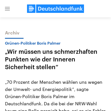
Close
menu
Archiv
Themen
Grünen-Politiker Boris Palmer
„Wir müssen uns schmerzhaften
Punkten wie der Inneren
Sicherheit stellen“
„70 Prozent der Menschen wählen uns wegen
Landtagswahl Sachsen-Anhalt
USA
der Umwelt- und Energiepolitik“, sagte
2026
Aktuelle Beiträge, Analys
Alle Informationen
Hintergründe
Grünen-Politiker Boris Palmer im
Sachsen-Anhalt wählt am 6.
Wirtschaftlich und militäri
September 2026 einen neuen
gehören die Vereinigten S
Deutschlandfunk. Da die bei der NRW-Wahl
Landtag. Seit 2021 wird das
den mächtigsten Ländern 
Bundesland von einer Koalition aus
kaum eine Rolle gespielt habe, sei es ein Fehler
mit großem Einfluss auf d