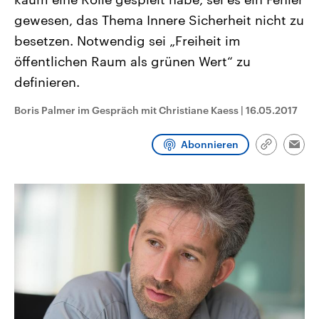
CDU, SPD und FDP regiert.-
aktuelle Weltgeschehen.
gewesen, das Thema Innere Sicherheit nicht zu
Umfragen, Prognosen,
Wahlprogramme, aktuelle Berichte
besetzen. Notwendig sei „Freiheit im
Sendungen
Programm
Podcasts
und Hintergründe zu den Parteien
und Kandidaten der anstehenden
öffentlichen Raum als grünen Wert“ zu
Wahl.
Audio-Archiv
definieren.
Boris Palmer im Gespräch mit Christiane Kaess
|
16.05.2017
Abonnieren
Link
Emai
kopieren/te