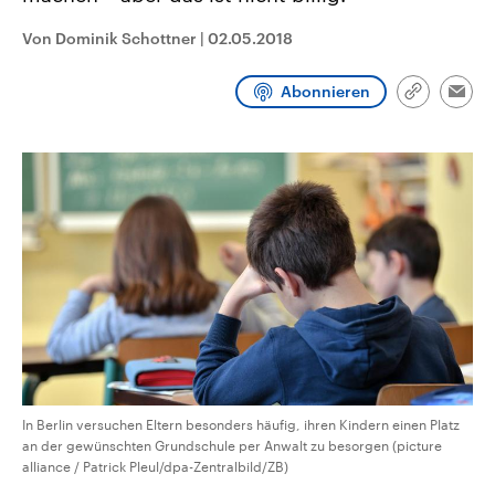
CDU, SPD und FDP regiert.-
aktuelle Weltgeschehen.
Umfragen, Prognosen,
Von Dominik Schottner
|
02.05.2018
Wahlprogramme, aktuelle Berichte
Sendungen
Programm
Podcasts
und Hintergründe zu den Parteien
und Kandidaten der anstehenden
Abonnieren
Link
Wahl.
Emai
kopieren/te
Audio-Archiv
In Berlin versuchen Eltern besonders häufig, ihren Kindern einen Platz
an der gewünschten Grundschule per Anwalt zu besorgen (picture
alliance / Patrick Pleul/dpa-Zentralbild/ZB)