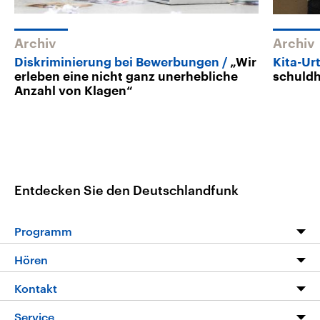
Archiv
Archiv
Diskriminierung bei Bewerbungen
„Wir
Kita-Urt
erleben eine nicht ganz unerhebliche
schuldh
Anzahl von Klagen“
Entdecken Sie den Deutschlandfunk
Programm
Programm
Hören
Alle Sendungen
Livestream
Kontakt
Die Nachrichten
Audios
Hörerservice
Service