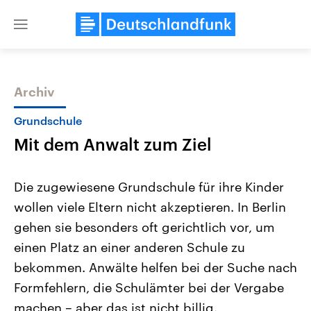
Close
menu
Archiv
Themen
Grundschule
Mit dem Anwalt zum Ziel
Die zugewiesene Grundschule für ihre Kinder
wollen viele Eltern nicht akzeptieren. In Berlin
gehen sie besonders oft gerichtlich vor, um
Landtagswahl Sachsen-Anhalt
USA
einen Platz an einer anderen Schule zu
2026
Aktuelle Beiträge, Analys
Alle Informationen
bekommen. Anwälte helfen bei der Suche nach
Hintergründe
Sachsen-Anhalt wählt am 6.
Wirtschaftlich und militäri
Formfehlern, die Schulämter bei der Vergabe
September 2026 einen neuen
gehören die Vereinigten S
Landtag. Seit 2021 wird das
den mächtigsten Ländern 
machen – aber das ist nicht billig.
Bundesland von einer Koalition aus
mit großem Einfluss auf d