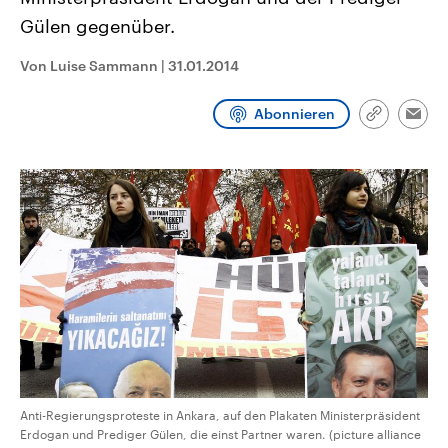
CDU, SPD und FDP regiert.-
aktuelle Weltgeschehen.
Gülen gegenüber.
Umfragen, Prognosen,
Wahlprogramme, aktuelle Berichte
Sendungen
Programm
Podcasts
und Hintergründe zu den Parteien
Von Luise Sammann
|
31.01.2014
und Kandidaten der anstehenden
Wahl.
Audio-Archiv
Abonnieren
Link
Emai
kopieren/te
Anti-Regierungsproteste in Ankara, auf den Plakaten Ministerpräsident
Erdogan und Prediger Gülen, die einst Partner waren. (picture alliance