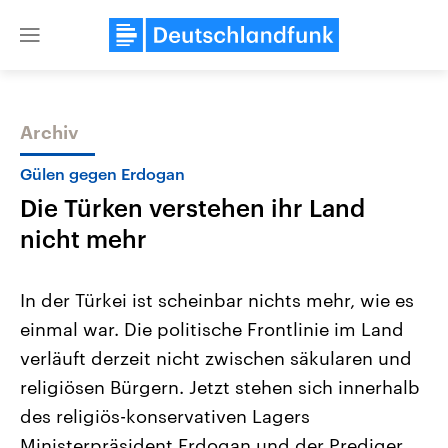
Close
menu
Archiv
Themen
Gülen gegen Erdogan
Die Türken verstehen ihr Land
nicht mehr
In der Türkei ist scheinbar nichts mehr, wie es
einmal war. Die politische Frontlinie im Land
Landtagswahl Sachsen-Anhalt
USA
verläuft derzeit nicht zwischen säkularen und
2026
Aktuelle Beiträge, Analys
Alle Informationen
Hintergründe
religiösen Bürgern. Jetzt stehen sich innerhalb
Sachsen-Anhalt wählt am 6.
Wirtschaftlich und militäri
September 2026 einen neuen
gehören die Vereinigten S
des religiös-konservativen Lagers
Landtag. Seit 2021 wird das
den mächtigsten Ländern 
Ministerpräsident Erdogan und der Prediger
Bundesland von einer Koalition aus
mit großem Einfluss auf d