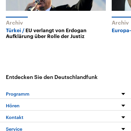
Archiv
Archiv
Türkei
EU verlangt von Erdogan
Europa
Aufklärung über Rolle der Justiz
Entdecken Sie den Deutschlandfunk
Programm
Programm
Hören
Alle Sendungen
Livestream
Kontakt
Die Nachrichten
Audios
Hörerservice
Service