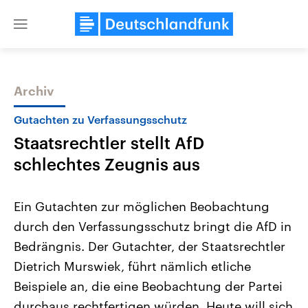
Close
menu
Archiv
Themen
Gutachten zu Verfassungsschutz
Staatsrechtler stellt AfD
schlechtes Zeugnis aus
Ein Gutachten zur möglichen Beobachtung
durch den Verfassungsschutz bringt die AfD in
Landtagswahl Sachsen-Anhalt
USA
Bedrängnis. Der Gutachter, der Staatsrechtler
2026
Aktuelle Beiträge, Analys
Alle Informationen
Hintergründe
Dietrich Murswiek, führt nämlich etliche
Sachsen-Anhalt wählt am 6.
Wirtschaftlich und militäri
September 2026 einen neuen
gehören die Vereinigten S
Beispiele an, die eine Beobachtung der Partei
Landtag. Seit 2021 wird das
den mächtigsten Ländern 
durchaus rechtfertigen würden. Heute will sich
Bundesland von einer Koalition aus
mit großem Einfluss auf d