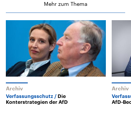
Mehr zum Thema
Archiv
Archiv
Verfassungsschutz
Die
Verfas
Konterstrategien der AfD
AfD-Be