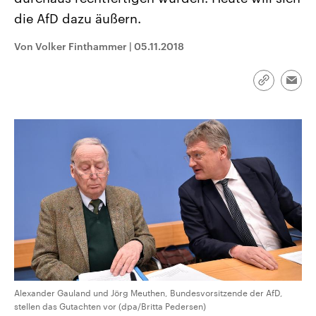
CDU, SPD und FDP regiert.-
aktuelle Weltgeschehen.
die AfD dazu äußern.
Umfragen, Prognosen,
Wahlprogramme, aktuelle Berichte
Sendungen
Programm
Podcasts
und Hintergründe zu den Parteien
Von Volker Finthammer
|
05.11.2018
und Kandidaten der anstehenden
Wahl.
Audio-Archiv
Link
Emai
kopieren/te
Alexander Gauland und Jörg Meuthen, Bundesvorsitzende der AfD,
stellen das Gutachten vor (dpa/Britta Pedersen)