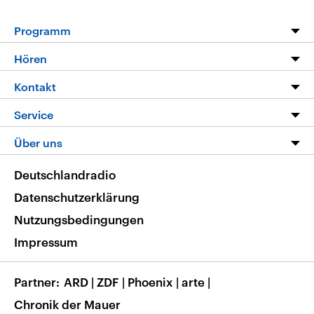
Programm
Programm
Hören
Alle Sendungen
Livestream
Kontakt
Die Nachrichten
Audios
Hörerservice
Service
Nachrichtenleicht
Podcasts
Social Media
FAQ
Über uns
Neue Beiträge auf dlf.de
Deutschlandfunk App
Newsletter
Deutschlandradio
Themen-Schwerpunkte
Nachrichten App
Deutschlandradio
Veranstaltungen
Presse
Frequenzen
Datenschutzerklärung
Musikliste
Ausbildung und Karriere
Nutzungsbedingungen
RSS
Transparenz
Impressum
Korrekturen
Barrierefreiheit
Partner
ARD
|
ZDF
|
Phoenix
|
arte
|
Chronik der Mauer