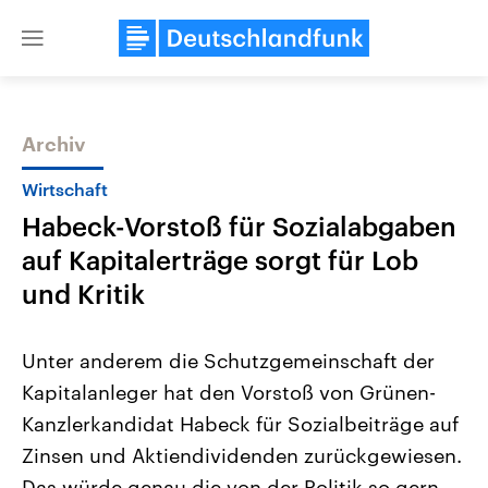
Close
menu
Archiv
Themen
Wirtschaft
Habeck-Vorstoß für Sozialabgaben
auf Kapitalerträge sorgt für Lob
und Kritik
Unter anderem die Schutzgemeinschaft der
USA
Nahostkonflikt
Kapitalanleger hat den Vorstoß von Grünen-
Aktuelle Beiträge, Analysen und
Aktuelle Lage und Hinter
Der Überfall der palästine
Hintergründe
Kanzlerkandidat Habeck für Sozialbeiträge auf
Wirtschaftlich und militärisch
Terrororganisation Hamas
gehören die Vereinigten Staaten zu
Oktober 2023 auf Israel ha
Zinsen und Aktiendividenden zurückgewiesen.
den mächtigsten Ländern der Erde,
Region wieder die Gewalt 
mit großem Einfluss auf das
Das würde genau die von der Politik so gern
Israel möchte die Hamas z