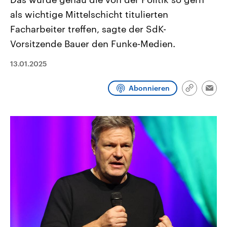
aktuelle Weltgeschehen.
Diese wird wie die Hisboll
als wichtige Mittelschicht titulierten
Libanon vom Iran unterstüt
Facharbeiter treffen, sagte der SdK-
Sendungen
Programm
Podcasts
Vorsitzende Bauer den Funke-Medien.
Audio-Archiv
13.01.2025
Abonnieren
Link
Emai
kopieren/te