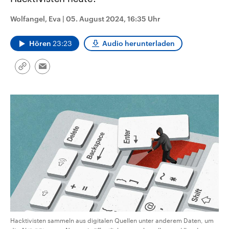
CDU, SPD und FDP regiert.-
aktuelle Weltgeschehen.
Umfragen, Prognosen,
Wolfangel, Eva
|
05. August 2024, 16:35 Uhr
Wahlprogramme, aktuelle Berichte
Sendungen
Programm
Podcasts
und Hintergründe zu den Parteien
und Kandidaten der anstehenden
Hören
23:23
Audio herunterladen
Wahl.
Audio-Archiv
Link
Email
kopieren/teilen
Hacktivisten sammeln aus digitalen Quellen unter anderem Daten, um