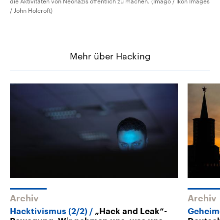
die Aktivitäten von Neonazis öffentlich zu machen. (Imago / Ikon Images
/ John Holcroft)
Mehr über Hacking
Archiv
Archiv
Hacktivismus (2/2)
„Hack and Leak“-
Geheim