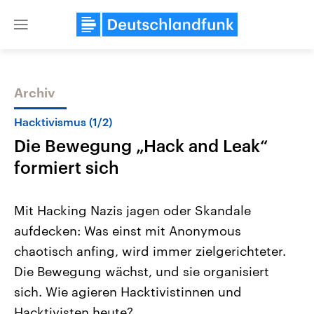
Close
menu
Archiv
Themen
Hacktivismus (1/2)
Die Bewegung „Hack and Leak“
formiert sich
Mit Hacking Nazis jagen oder Skandale
aufdecken: Was einst mit Anonymous
Landtagswahl Sachsen-Anhalt
USA
chaotisch anfing, wird immer zielgerichteter.
2026
Aktuelle Beiträge, Analys
Alle Informationen
Hintergründe
Die Bewegung wächst, und sie organisiert
Sachsen-Anhalt wählt am 6.
Wirtschaftlich und militäri
September 2026 einen neuen
gehören die Vereinigten S
sich. Wie agieren Hacktivistinnen und
Landtag. Seit 2021 wird das
den mächtigsten Ländern 
Hacktivisten heute?
Bundesland von einer Koalition aus
mit großem Einfluss auf d