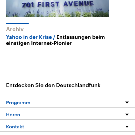
Archiv
Yahoo in der Krise
Entlassungen beim
einstigen Internet-Pionier
Entdecken Sie den Deutschlandfunk
Programm
Programm
Hören
Alle Sendungen
Livestream
Kontakt
Die Nachrichten
Audios