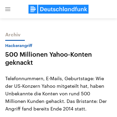
Close
menu
Archiv
Themen
Hackerangriff
500 Millionen Yahoo-Konten
geknackt
Telefonnummern, E-Mails, Geburtstage: Wie
der US-Konzern Yahoo mitgeteilt hat, haben
Landtagswahl Sachsen-Anhalt
USA
Unbekannte die Konten von rund 500
2026
Aktuelle Beiträge, Analys
Alle Informationen
Hintergründe
Millionen Kunden gehackt. Das Bristante: Der
Sachsen-Anhalt wählt am 6.
Wirtschaftlich und militäri
September 2026 einen neuen
gehören die Vereinigten S
Angriff fand bereits Ende 2014 statt.
Landtag. Seit 2021 wird das
den mächtigsten Ländern 
Bundesland von einer Koalition aus
mit großem Einfluss auf d