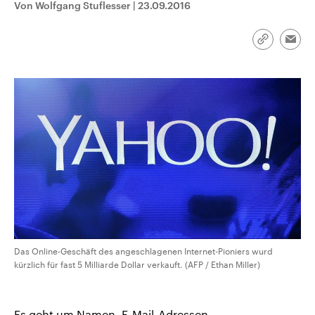
Von Wolfgang Stuflesser
|
23.09.2016
CDU, SPD und FDP regiert.-
aktuelle Weltgeschehen.
Umfragen, Prognosen,
Wahlprogramme, aktuelle Berichte
Sendungen
Programm
Podcasts
und Hintergründe zu den Parteien
Link
Emai
und Kandidaten der anstehenden
kopieren/te
Wahl.
Audio-Archiv
Das Online-Geschäft des angeschlagenen Internet-Pioniers wurd
kürzlich für fast 5 Milliarde Dollar verkauft. (AFP / Ethan Miller)
Es geht um Namen, E-Mail-Adressen,