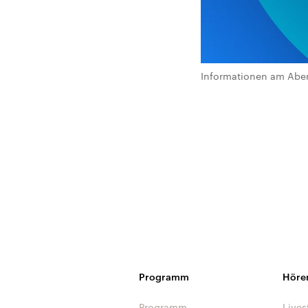
Informationen am Abe
Programm
Höre
Programm
Lives