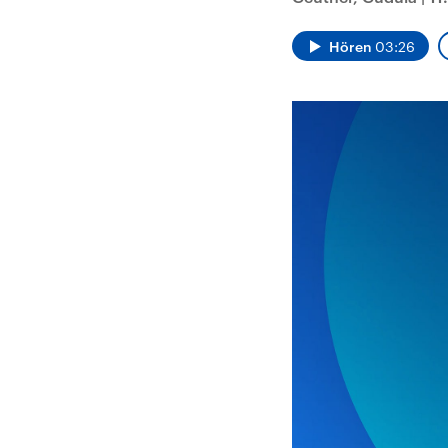
Alle Informationen
Analy
Sachsen-Anhalt wählt
Hinte
am 6. September 2026
Wirtsc
Hören
03:26
einen neuen Landtag.
militä
Seit 2021 wird das
Verein
Bundesland von einer
den m
Koalition aus CDU, SPD
Länder
und FDP regiert.-
großem
Umfragen, Prognosen,
aktuel
Wahlprogramme,
aktuelle Berichte und
Hintergründe zu den
Parteien und Kandidaten
der anstehenden Wahl.