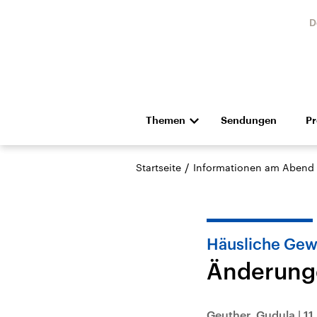
D
Themen
Sendungen
P
Die Nachrichten
Politik
/
Startseite
Informationen am Abend
Hörspiel und Feature
Musik
Häusliche Gew
Änderung
Landtagswahl Sachsen-
USA
Anhalt 2026
Aktuel
Geuther, Gudula
|
11