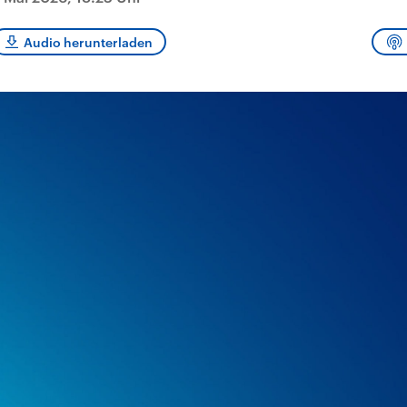
sen und
Hintergründe
Hintergründe
Der Überfall der
Der Iran – seit der
rgründe
haftlich und
palästinensischen
Islamischen Revolu
Audio herunterladen
risch gehören die
Terrororganisation
1979 auch Islamisc
igten Staaten zu
Hamas im Oktober 2023
Republik Iran – ist e
ächtigsten
auf Israel hat in der
von einem
n der Erde, mit
Region wieder die
Religionsführer auto
 Einfluss auf das
Gewalt entfacht. Israel
regierter Staat im 
le Weltgeschehen.
möchte die Hamas
Osten. Eine Feindsc
zerstören. Diese wird wie
zu Israel und zu de
die Hisbollah im Libanon
ist fest in der
vom Iran unterstützt.
Staatsideologie
verankert.