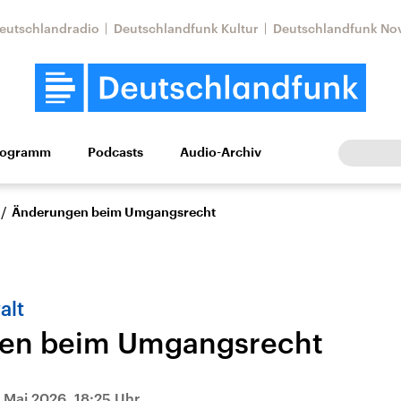
eutschlandradio
Deutschlandfunk Kultur
Deutschlandfunk No
rogramm
Podcasts
Audio-Archiv
Wirtschaft
Wissen
Kultur
Europa
Gesellschaf
/
Änderungen beim Umgangsrecht
alt
en beim Umgangsrecht
Nahostkonflikt
Iran
le Beiträge,
Aktuelle Lage und
Aktuelle Lage und
. Mai 2026, 18:25 Uhr