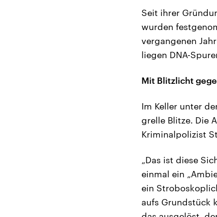
Seit ihrer Gründu
wurden festgenom
vergangenen Jahre
liegen DNA-Spure
Mit Blitzlicht geg
Im Keller unter d
grelle Blitze. Die
Kriminalpolizist S
„Das ist diese Si
einmal ein „Ambie
ein Stroboskoplic
aufs Grundstück 
das ausgelöst, de