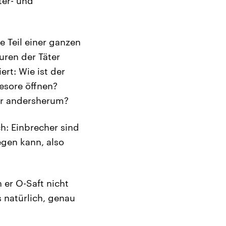
ter- und
e Teil einer ganzen
uren der Täter
rt: Wie ist der
esore öffnen?
er andersherum?
ch: Einbrecher sind
egen kann, also
 er O-Saft nicht
s natürlich, genau