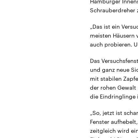
Hamburger Innenst
Schrauberdreher 
„Das ist ein Versu
meisten Häusern v
auch probieren. U
Das Versuchsfenst
und ganz neue Sic
mit stabilen Zapf
der rohen Gewalt 
die Eindringlinge 
„So, jetzt ist sch
Fenster aufhebelt
zeitgleich wird e