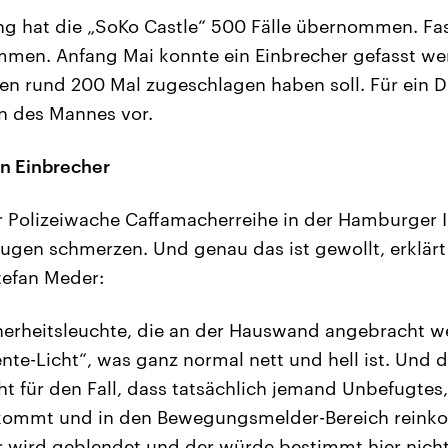
ng hat die „SoKo Castle“ 500 Fälle übernommen. Fa
men. Anfang Mai konnte ein Einbrecher gefasst wer
n rund 200 Mal zugeschlagen haben soll. Für ein Dri
n des Mannes vor.
en Einbrecher
er Polizeiwache Caffamacherreihe in der Hamburger 
 Augen schmerzen. Und genau das ist gewollt, erklärt
tefan Meder:
cherheitsleuchte, die an der Hauswand angebracht w
nte-Licht“, was ganz normal nett und hell ist. Und 
ht für den Fall, dass tatsächlich jemand Unbefugtes,
kommt und in den Bewegungsmelder-Bereich reink
r wird geblendet und der würde bestimmt hier nich