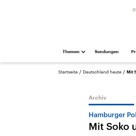
D
Themen
Sendungen
P
Die Nachrichten
Politik
/
/
Startseite
Deutschland heute
Mit 
Hörspiel und Feature
Musik
Archiv
Hamburger Pol
Mit Soko 
USA
Nahos
Aktuelle Beiträge,
Aktue