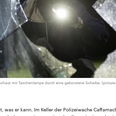
r schaut mit Taschenlampe durch eine geborstene Scheibe. (picture-
t, was er kann. Im Keller der Polizeiwache Caffamach