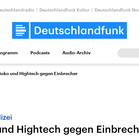
eutschlandradio
Deutschlandfunk Kultur
Deutschlandfunk No
rogramm
Podcasts
Audio-Archiv
Wirtschaft
Wissen
Kultur
Europa
Gesellschaf
Soko und Hightech gegen Einbrecher
izei
und Hightech gegen Einbrech
tkonflikt
Iran
Faktenchecks
In unseren Faktenc
lle Lage und
Aktuelle Lage und