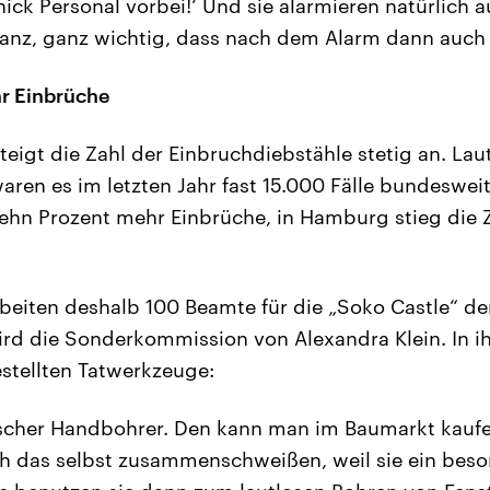
hick Personal vorbei!‘ Und sie alarmieren natürlich a
 ganz, ganz wichtig, dass nach dem Alarm dann auch 
r Einbrüche
teigt die Zahl der Einbruchdiebstähle stetig an. Laut
waren es im letzten Jahr fast 15.000 Fälle bundeswei
zehn Prozent mehr Einbrüche, in Hamburg stieg die 
rbeiten deshalb 100 Beamte für die „Soko Castle“ 
wird die Sonderkommission von Alexandra Klein. In i
estellten Tatwerkzeuge:
sischer Handbohrer. Den kann man im Baumarkt kaufe
ich das selbst zusammenschweißen, weil sie ein beso