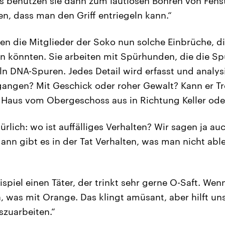
s benutzen sie dann zum lautlosen Bohren von Fens
n, dass man den Griff entriegeln kann.“
en die Mitglieder der Soko nun solche Einbrüche, di
in könnten. Sie arbeiten mit Spürhunden, die die Sp
n DNA-Spuren. Jedes Detail wird erfasst und analysie
angen? Mit Geschick oder roher Gewalt? Kann er Tr
n Haus vom Obergeschoss aus in Richtung Keller od
ürlich: wo ist auffälliges Verhalten? Wir sagen ja au
dann gibt es in der Tat Verhalten, was man nicht abl
piel einen Täter, der trinkt sehr gerne O-Saft. Wenn
, was mit Orange. Das klingt amüsant, aber hilft un
szuarbeiten.“