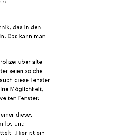
ten
hnik, das in den
eln. Das kann man
olizei über alte
ter seien solche
 auch diese Fenster
ine Möglichkeit,
weiten Fenster:
 einer dieses
rm los und
lt: ‚Hier ist ein