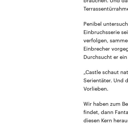
brauchen. Und da
Terrassentürrahme
Penibel untersuch
Einbruchsserie se
verfolgen, sammel
Einbrecher vorgeg
Durchsucht er ei
„Castle schaut nat
Serientäter. Und 
Vorlieben.
Wir haben zum Beis
findet, dann Fanta
diesen Kern herau