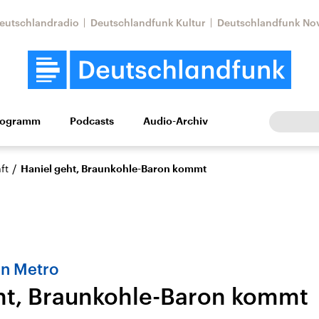
eutschlandradio
Deutschlandfunk Kultur
Deutschlandfunk No
rogramm
Podcasts
Audio-Archiv
Wirtschaft
Wissen
Kultur
Europa
Gesellschaf
/
ft
Haniel geht, Braunkohle-Baron kommt
n Metro
ht, Braunkohle-Baron kommt
Nahostkonflikt
Iran
le Beiträge,
Aktuelle Lage und
Aktuelle Lage und