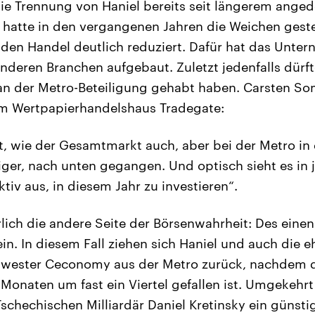
die Trennung von Haniel bereits seit längerem anged
atte in den vergangenen Jahren die Weichen gestel
 den Handel deutlich reduziert. Dafür hat das Unte
anderen Branchen aufgebaut. Zuletzt jedenfalls dürft
n der Metro-Beteiligung gehabt haben. Carsten So
m Wertpapierhandelshaus Tradegate:
st, wie der Gesamtmarkt auch, aber bei der Metro in
iger, nach unten gegangen. Und optisch sieht es in 
ktiv aus, in diesem Jahr zu investieren“.
rlich die andere Seite der Börsenwahrheit: Des eine
in. In diesem Fall ziehen sich Haniel und auch die 
ester Ceconomy aus der Metro zurück, nachdem de
onaten um fast ein Viertel gefallen ist. Umgekehrt 
schechischen Milliardär Daniel Kretinsky ein günsti