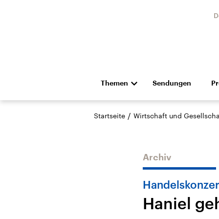
D
Themen
Sendungen
P
Die Nachrichten
Politik
/
Startseite
Wirtschaft und Gesellscha
Hörspiel und Feature
Musik
Archiv
Handelskonzer
Haniel ge
Landtagswahl Sachsen-
USA
Anhalt 2026
Aktuel