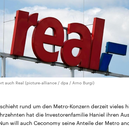
t auch Real (picture-alliance / dpa / Arno Burgi)
eschieht rund um den Metro-Konzern derzeit vieles hi
rzehnten hat die Investorenfamilie Haniel ihren Au
Nun will auch Ceconomy seine Anteile der Metro an