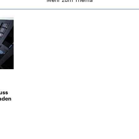
uss
aden