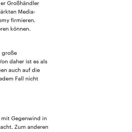
 der Großhändler
märkten Media-
my firmieren.
ieren können.
h große
n daher ist es als
ben auch auf die
edem Fall nicht
m mit Gegenwind in
macht. Zum anderen