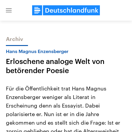
Close
menu
Archiv
Themen
Hans Magnus Enzensberger
Erloschene analoge Welt von
betörender Poesie
Für die Öffentlichkeit trat Hans Magnus
Enzensberger weniger als Literat in
Landtagswahl Sachsen-Anhalt
USA
Erscheinung denn als Essayist. Dabei
2026
Aktuelle Beiträge, Analys
Alle Informationen
Hintergründe
polarisierte er. Nun ist er in die Jahre
Sachsen-Anhalt wählt am 6.
Wirtschaftlich und militäri
September 2026 einen neuen
gehören die Vereinigten S
gekommen und es stellt sich die Frage: Ist er
Landtag. Seit 2021 wird das
den mächtigsten Ländern 
zornig geblieben oder hat die Altersweisheit
Bundesland von einer Koalition aus
mit großem Einfluss auf d