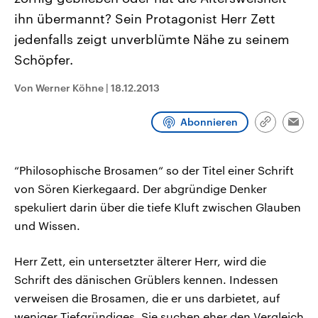
CDU, SPD und FDP regiert.-
aktuelle Weltgeschehen.
ihn übermannt? Sein Protagonist Herr Zett
Umfragen, Prognosen,
Wahlprogramme, aktuelle Berichte
jedenfalls zeigt unverblümte Nähe zu seinem
Sendungen
Programm
Podcasts
und Hintergründe zu den Parteien
und Kandidaten der anstehenden
Schöpfer.
Wahl.
Audio-Archiv
Von Werner Köhne
|
18.12.2013
Abonnieren
Link
Emai
kopieren/te
“Philosophische Brosamen“ so der Titel einer Schrift
von Sören Kierkegaard. Der abgründige Denker
spekuliert darin über die tiefe Kluft zwischen Glauben
und Wissen.
Herr Zett, ein untersetzter älterer Herr, wird die
Schrift des dänischen Grüblers kennen. Indessen
verweisen die Brosamen, die er uns darbietet, auf
weniger Tiefgründiges. Sie suchen eher den Vergleich