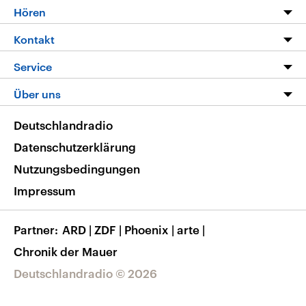
Programm
Hören
Alle Sendungen
Livestream
Kontakt
Die Nachrichten
Audios
Hörerservice
Service
Nachrichtenleicht
Podcasts
Social Media
FAQ
Über uns
Neue Beiträge auf dlf.de
Deutschlandfunk App
Newsletter
Deutschlandradio
Themen-Schwerpunkte
Nachrichten App
Deutschlandradio
Veranstaltungen
Presse
Frequenzen
Datenschutzerklärung
Musikliste
Ausbildung und Karriere
Nutzungsbedingungen
RSS
Transparenz
Impressum
Korrekturen
Barrierefreiheit
Partner
ARD
|
ZDF
|
Phoenix
|
arte
|
Chronik der Mauer
Deutschlandradio © 2026