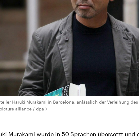
teller Haruki Murakami in Barcelona, anlässlich der Verleihung des
picture alliance / dpa )
uki Murakami wurde in 50 Sprachen übersetzt und e