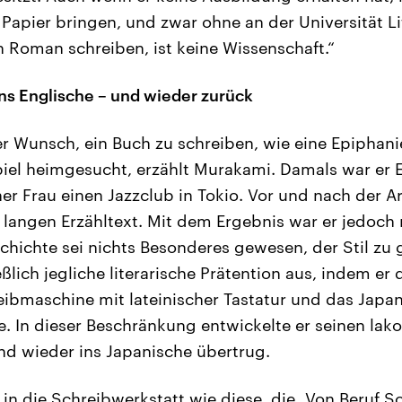
Papier bringen, und zwar ohne an der Universität Li
 Roman schreiben, ist keine Wissenschaft.“
ns Englische – und wieder zurück
er Wunsch, ein Buch zu schreiben, wie eine Epiphanie
iel heimgesucht, erzählt Murakami. Damals war er
ner Frau einen Jazzclub in Tokio. Vor und nach der Ar
n langen Erzähltext. Mit dem Ergebnis war er jedoch 
schichte sei nichts Besonderes gewesen, der Stil zu 
ießlich jegliche literarische Prätention aus, indem er
reibmaschine mit lateinischer Tastatur und das Jap
. In dieser Beschränkung entwickelte er seinen lakon
nd wieder ins Japanische übertrug.
 in die Schreibwerkstatt wie diese, die „Von Beruf Sch