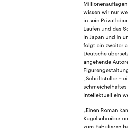
Millionenauflagen
wissen wir nur wen
in sein Privatleb
Laufen und das Sc
in Japan und in 
folgt ein zweiter 
Deutsche übersetz
angehende Autoren
Figurengestaltung
„Schriftsteller –
schmeichelhaftes B
intellektuell ein 
„Einen Roman kann
Kugelschreiber un
zum Fabulieren be