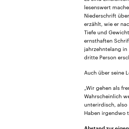
lesenswert mache
Niederschrift über
erzählt, wie er n
Tiefe und Gewicht
ernsthaften Schrif
jahrzehntelang in 
dritte Person ers
Auch über seine L
„Wir gehen als fr
Wahrscheinlich we
unterirdisch, als
Haben irgendwo t
Abstand zur eige