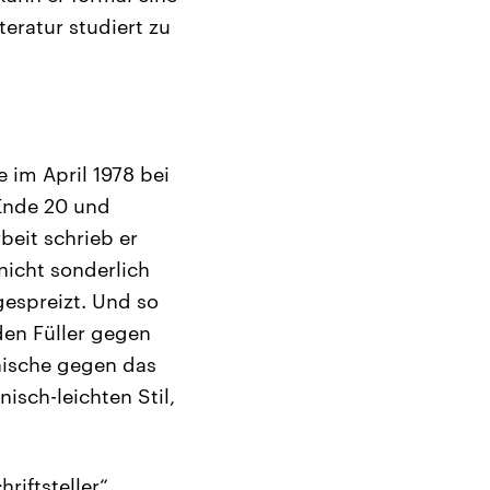
teratur studiert zu
 im April 1978 bei
 Ende 20 und
beit schrieb er
nicht sonderlich
gespreizt. Und so
 den Füller gegen
anische gegen das
isch-leichten Stil,
riftsteller“