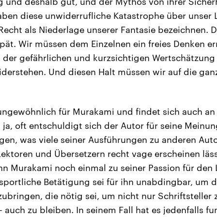
und deshalb gut, und der Mythos von ihrer Sicherhe
aben diese unwiderrufliche Katastrophe über unser 
Recht als Niederlage unserer Fantasie bezeichnen. Do
spät. Wir müssen dem Einzelnen ein freies Denken e
, der gefährlichen und kurzsichtigen Wertschätzung
 widerstehen. Und diesen Halt müssen wir auf die gan
 ungewöhnlich für Murakami und findet sich auch an
 ja, oft entschuldigt sich der Autor für seine Meinun
gen, was viele seiner Ausführungen zu anderen Auto
 Lektoren und Übersetzern recht vage erscheinen läs
nn Murakami noch einmal zu seiner Passion für den
 sportliche Betätigung sei für ihn unabdingbar, um d
zubringen, die nötig sei, um nicht nur Schriftstelle
– auch zu bleiben. In seinem Fall hat es jedenfalls f