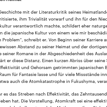
schichte mit der Literaturkritik seines Heimatlande
itisierte, ihm Trivialität vorwarf und ihn für den Ni
ultur verantwortlich machte, schildert eher natur
 die japanische Kultur von einem wie mir beschäd
in Problem“, schreibt er. Von Beginn seiner Karriere a
wissen Abstand zu seiner Heimat und der dortigen 
le seiner Romane in der Abgeschiedenheit des Auslan
klärt er diese Distanz. Einen kurzen Abriss über seine 
Effektivität und Gehorsam getrimmten japanischen 
Raum für Fantasie lasse und für viele Missstände in
 etwa auch die Atomkatastrophe in Fukushyma, veran
r es das Streben nach Effektivität, das Zehntause
ieben hat. Die Vorstellung, Atomkraft sei eine effek