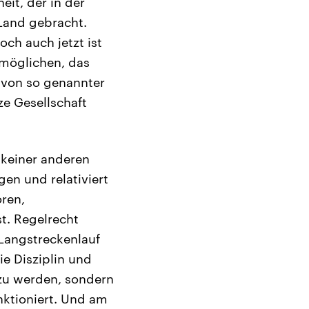
it, der in der
Land gebracht.
ch auch jetzt ist
rmöglichen, das
 von so genannter
ze Gesellschaft
 keiner anderen
gen und relativiert
ren,
st. Regelrecht
 Langstreckenlauf
ie Disziplin und
r zu werden, sondern
unktioniert. Und am