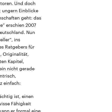
utoren. Und doch
t ungern Einblicke
nschaften geht: das
e“ erschien 2007
Deutschland. Nun
ller“, ins
es Ratgebers für
Originalität,
en Kapitel,
ein nicht gerade
ntrisch,
z einfach:
htig ist, einen
wisse Fähigkeit
kann er formal eine