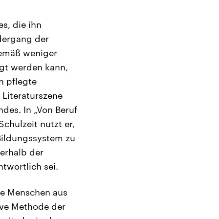
s, die ihn
edergang der
gemäß weniger
igt werden kann,
n pflegte
Literaturszene
des. In „Von Beruf
Schulzeit nutzt er,
Bildungssystem zu
nerhalb der
twortlich sei.
nde Menschen aus
tive Methode der