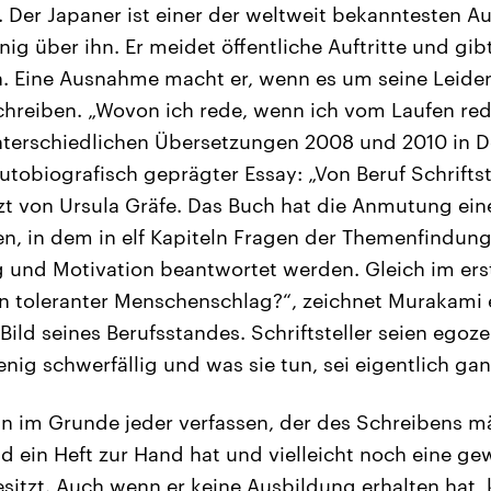
. Der Japaner ist einer der weltweit bekanntesten A
ig über ihn. Er meidet öffentliche Auftritte und gib
en. Eine Ausnahme macht er, wenn es um seine Leide
hreiben. „Wovon ich rede, wenn ich vom Laufen red
unterschiedlichen Übersetzungen 2008 und 2010 in 
autobiografisch geprägter Essay: „Von Beruf Schriftste
t von Ursula Gräfe. Das Buch hat die Anmutung ein
, in dem in elf Kapiteln Fragen der Themenfindung, 
 und Motivation beantwortet werden. Gleich im erst
 ein toleranter Menschenschlag?“, zeichnet Murakami 
ild seines Berufsstandes. Schriftsteller seien egoze
wenig schwerfällig und was sie tun, sei eigentlich gan
 im Grunde jeder verfassen, der des Schreibens mäc
d ein Heft zur Hand hat und vielleicht noch eine ge
sitzt. Auch wenn er keine Ausbildung erhalten hat, 