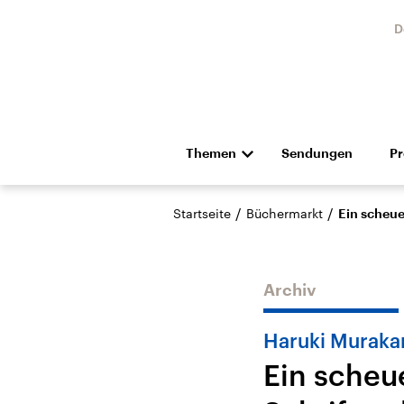
D
Themen
Sendungen
P
Die Nachrichten
Politik
/
/
Startseite
Büchermarkt
Ein scheue
Hörspiel und Feature
Musik
Archiv
Haruki Murakam
Ein scheu
Landtagswahl Sachsen-
USA
Anhalt 2026
Aktuel