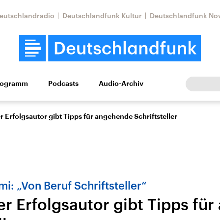
eutschlandradio
Deutschlandfunk Kultur
Deutschlandfunk No
rogramm
Podcasts
Audio-Archiv
Wirtschaft
Wissen
Kultur
Europa
Gesellschaf
r Erfolgsautor gibt Tipps für angehende Schriftsteller
i: „Von Beruf Schriftsteller“
er Erfolgsautor gibt Tipps fü
Nahostkonflikt
Iran
le Beiträge,
Aktuelle Lage und
Aktuelle Lage und