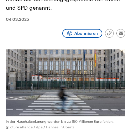
CDU, SPD und FDP regiert.-
aktuelle Weltgeschehen.
und SPD genannt.
Umfragen, Prognosen,
Wahlprogramme, aktuelle Berichte
Sendungen
Programm
Podcasts
und Hintergründe zu den Parteien
04.03.2025
und Kandidaten der anstehenden
Wahl.
Audio-Archiv
Abonnieren
Link
Emai
kopieren/te
In der Haushaltsplanung werden bis zu 150 Millionen Euro fehlen.
(picture alliance / dpa / Hannes P Albert)