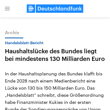
Close
menu
Archiv
Themen
Handelsblatt-Bericht
Haushaltslücke des Bundes liegt
bei mindestens 130 Milliarden Euro
In der Haushaltsplanung des Bundes klafft bis
Ende 2028 nach einem Medienbericht eine
Landtagswahl Sachsen-Anhalt
USA
Lücke von 130 bis 150 Milliarden Euro. Das
2026
Aktuelle Beiträge, Analys
Alle Informationen
Hintergründe
„Handelsblatt“ schreibt, diese Größenordnung
Sachsen-Anhalt wählt am 6.
Wirtschaftlich und militäri
September 2026 einen neuen
gehören die Vereinigten S
habe Finanzminister Kukies in der ersten
Landtag. Seit 2021 wird das
den mächtigsten Ländern 
Runde der Sondierungsgespräche von Union
Bundesland von einer Koalition aus
mit großem Einfluss auf d