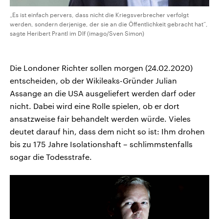
„Es ist einfach pervers, dass nicht die Kriegsverbrecher verfolgt
werden, sondern derjenige, der sie an die Öffentlichkeit gebracht hat“,
sagte Heribert Prantl im Dlf (imago/Sven Simon)
Die Londoner Richter sollen morgen (24.02.2020)
entscheiden, ob der Wikileaks-Gründer Julian
Assange an die USA ausgeliefert werden darf oder
nicht. Dabei wird eine Rolle spielen, ob er dort
ansatzweise fair behandelt werden würde. Vieles
deutet darauf hin, dass dem nicht so ist: Ihm drohen
bis zu 175 Jahre Isolationshaft – schlimmstenfalls
sogar die Todesstrafe.