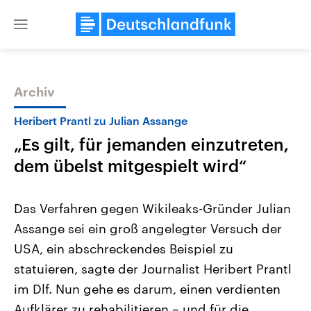
Close
menu
Archiv
Themen
Heribert Prantl zu Julian Assange
„Es gilt, für jemanden einzutreten,
dem übelst mitgespielt wird“
Das Verfahren gegen Wikileaks-Gründer Julian
Assange sei ein groß angelegter Versuch der
Landtagswahl Sachsen-Anhalt
USA
USA, ein abschreckendes Beispiel zu
2026
Aktuelle Beiträge, Analys
Alle Informationen
Hintergründe
statuieren, sagte der Journalist Heribert Prantl
Sachsen-Anhalt wählt am 6.
Wirtschaftlich und militäri
September 2026 einen neuen
gehören die Vereinigten S
im Dlf. Nun gehe es darum, einen verdienten
Landtag. Seit 2021 wird das
den mächtigsten Ländern 
Aufklärer zu rehabilitieren – und für die
Bundesland von einer Koalition aus
mit großem Einfluss auf d