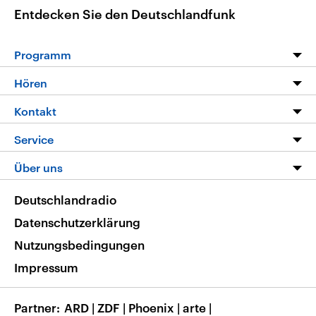
Entdecken Sie den Deutschlandfunk
Programm
Programm
Hören
Alle Sendungen
Livestream
Kontakt
Die Nachrichten
Audios
Hörerservice
Service
Nachrichtenleicht
Podcasts
Social Media
FAQ
Über uns
Neue Beiträge auf dlf.de
Deutschlandfunk App
Newsletter
Deutschlandradio
Themen-Schwerpunkte
Nachrichten App
Deutschlandradio
Veranstaltungen
Presse
Frequenzen
Datenschutzerklärung
Musikliste
Ausbildung und Karriere
Nutzungsbedingungen
RSS
Transparenz
Impressum
Korrekturen
Barrierefreiheit
Partner
ARD
|
ZDF
|
Phoenix
|
arte
|