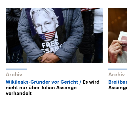
Archiv
Archiv
Wikileaks-Gründer vor Gericht
Es wird
Breitba
nicht nur über Julian Assange
Assange
verhandelt