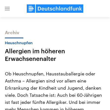
Close
menu
Archiv
Themen
Heuschnupfen
Allergien im höheren
Erwachsenenalter
Ob Heuschnupfen, Hausstauballergie oder
Asthma – Allergien sind vor allem eine
Landtagswahl Sachsen-Anhalt
USA
Erkrankung der Kindheit und Jugend, denken
2026
Aktuelle Beiträge, Analys
Alle Informationen
Hintergründe
viele. Doch Tatsache ist: Auch bei 60-Jährigen
Sachsen-Anhalt wählt am 6.
Wirtschaftlich und militäri
September 2026 einen neuen
gehören die Vereinigten S
ist fast jeder fünfte Allergiker. Und bei immer
Landtag. Seit 2021 wird das
den mächtigsten Ländern 
mehr Menschen kommen in höherem
Bundesland von einer Koalition aus
mit großem Einfluss auf d