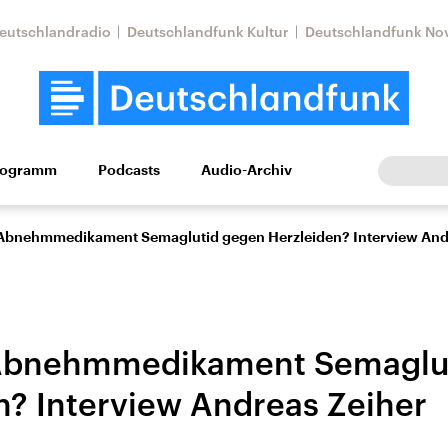
eutschlandradio
Deutschlandfunk Kultur
Deutschlandfunk No
rogramm
Podcasts
Audio-Archiv
Wirtschaft
Wissen
Kultur
Europa
Gesellschaf
s Abnehmmedikament Semaglutid gegen Herzleiden? Interview And
s Abnehmmedikament Semaglu
n? Interview Andreas Zeiher
Nahostkonflikt
Iran
le Beiträge,
Aktuelle Lage und
Aktuelle Lage und