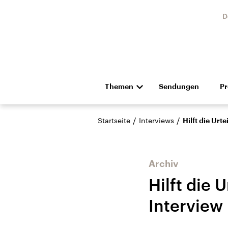
D
Themen
Sendungen
P
Die Nachrichten
Politik
/
/
Startseite
Interviews
Hilft die Ur
Hörspiel und Feature
Musik
Archiv
Hilft die 
Interview
Landtagswahl Sachsen-
USA
Anhalt 2026
Aktuel