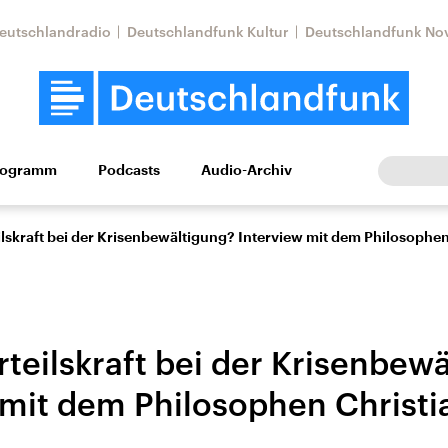
eutschlandradio
Deutschlandfunk Kultur
Deutschlandfunk No
rogramm
Podcasts
Audio-Archiv
Wirtschaft
Wissen
Kultur
Europa
Gesellschaf
teilskraft bei der Krisenbewältigung? Interview mit dem Philosophe
Urteilskraft bei der Krisenbew
 mit dem Philosophen Christ
Nahostkonflikt
Iran
le Beiträge,
Aktuelle Lage und
Aktuelle Lage und