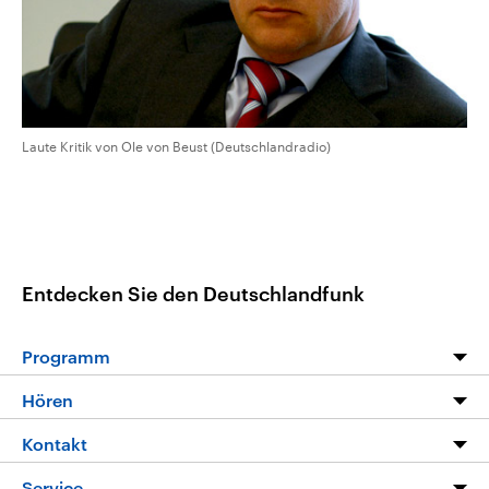
Laute Kritik von Ole von Beust (Deutschlandradio)
Entdecken Sie den Deutschlandfunk
Programm
Programm
Hören
Alle Sendungen
Livestream
Kontakt
Die Nachrichten
Audios
Hörerservice
Service