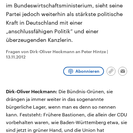
CDU, SPD und FDP regiert.-
aktuelle Weltgeschehen.
im Bundeswirtschaftsministerium, sieht seine
Umfragen, Prognosen,
Wahlprogramme, aktuelle Berichte
Partei jedoch weiterhin als stärkste politische
Sendungen
Programm
Podcasts
und Hintergründe zu den Parteien
Kraft in Deutschland mit einer
und Kandidaten der anstehenden
Wahl.
„anschlussfähigen Politik“ und einer
Audio-Archiv
überzeugenden Kanzlerin.
Fragen von Dirk-Oliver Heckmann an Peter Hintze
|
13.11.2012
Abonnieren
Link
Emai
kopieren/te
Dirk-Oliver Heckmann:
Die Bündnis-Grünen, sie
drängen ja immer weiter in das sogenannte
bürgerliche Lager, wenn man es denn so nennen
kann. Feststeht: Frühere Bastionen, die allein der CDU
vorbehalten waren, wie Baden-Württemberg etwa, sie
sind jetzt in grüner Hand, und die Union hat