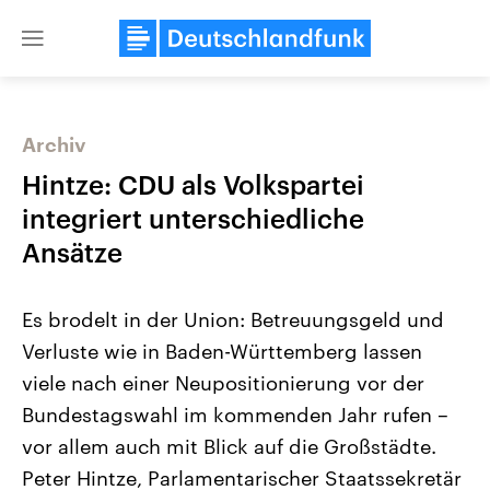
Close
menu
Archiv
Themen
Hintze: CDU als Volkspartei
integriert unterschiedliche
Ansätze
Es brodelt in der Union: Betreuungsgeld und
Verluste wie in Baden-Württemberg lassen
viele nach einer Neupositionierung vor der
Landtagswahl Sachsen-Anhalt
USA
2026
Aktuelle Beiträge, Analys
Bundestagswahl im kommenden Jahr rufen –
Alle Informationen
Hintergründe
Sachsen-Anhalt wählt am 6.
Wirtschaftlich und militäri
vor allem auch mit Blick auf die Großstädte.
September 2026 einen neuen
gehören die Vereinigten S
Landtag. Seit 2021 wird das
den mächtigsten Ländern 
Peter Hintze, Parlamentarischer Staatssekretär
Bundesland von einer Koalition aus
mit großem Einfluss auf d