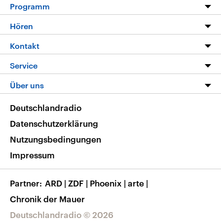
Programm
Programm
Hören
Alle Sendungen
Livestream
Kontakt
Die Nachrichten
Audios
Hörerservice
Service
Nachrichtenleicht
Podcasts
Social Media
FAQ
Über uns
Neue Beiträge auf dlf.de
Deutschlandfunk App
Newsletter
Deutschlandradio
Themen-Schwerpunkte
Nachrichten App
Deutschlandradio
Veranstaltungen
Presse
Frequenzen
Datenschutzerklärung
Musikliste
Ausbildung und Karriere
Nutzungsbedingungen
RSS
Transparenz
Impressum
Korrekturen
Barrierefreiheit
Partner
ARD
|
ZDF
|
Phoenix
|
arte
|
Chronik der Mauer
Deutschlandradio © 2026