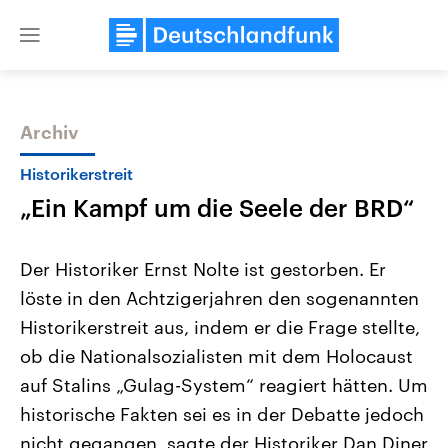
Close
menu
Archiv
Themen
Historikerstreit
„Ein Kampf um die Seele der BRD“
Der Historiker Ernst Nolte ist gestorben. Er
löste in den Achtzigerjahren den sogenannten
Historikerstreit aus, indem er die Frage stellte,
Landtagswahl Sachsen-Anhalt
USA
ob die Nationalsozialisten mit dem Holocaust
2026
Aktuelle Beiträge, Analys
Alle Informationen
auf Stalins „Gulag-System“ reagiert hätten. Um
Hintergründe
Sachsen-Anhalt wählt am 6.
Wirtschaftlich und militäri
historische Fakten sei es in der Debatte jedoch
September 2026 einen neuen
gehören die Vereinigten S
Landtag. Seit 2021 wird das
den mächtigsten Ländern 
nicht gegangen, sagte der Historiker Dan Diner
Bundesland von einer Koalition aus
mit großem Einfluss auf d