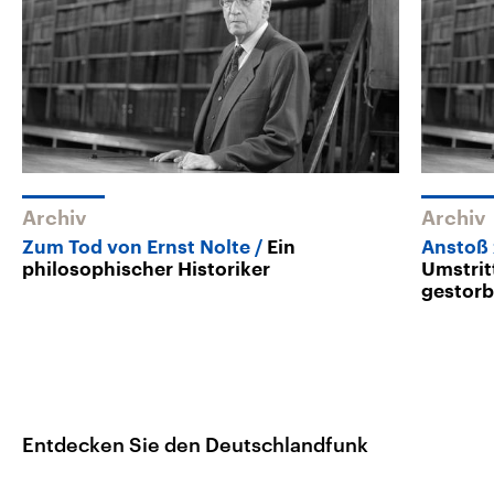
Archiv
Archiv
Zum Tod von Ernst Nolte
Ein
Anstoß 
philosophischer Historiker
Umstrit
gestor
Entdecken Sie den Deutschlandfunk