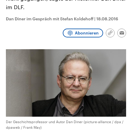
CDU, SPD und FDP regiert.-
aktuelle Weltgeschehen.
im DLF.
Umfragen, Prognosen,
Wahlprogramme, aktuelle Berichte
Sendungen
Programm
Podcasts
und Hintergründe zu den Parteien
Dan Diner im Gespräch mit Stefan Koldehoff
|
18.08.2016
und Kandidaten der anstehenden
Wahl.
Audio-Archiv
Abonnieren
Link
Emai
kopieren/te
Der Geschichtsprofessor und Autor Dan Diner (picture-alliance / dpa /
dpaweb / Frank May)