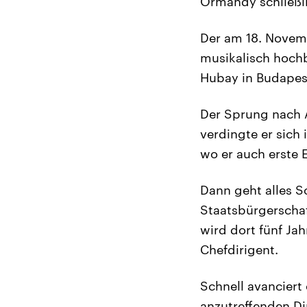
Ormandy schließl
Der am 18. Novem
musikalisch hochb
Hubay in Budapest
Der Sprung nach A
verdingte er sich
wo er auch erste 
Dann geht alles 
Staatsbürgerschaf
wird dort fünf Ja
Chefdirigent.
Schnell avanciert
anzutreffenden Di