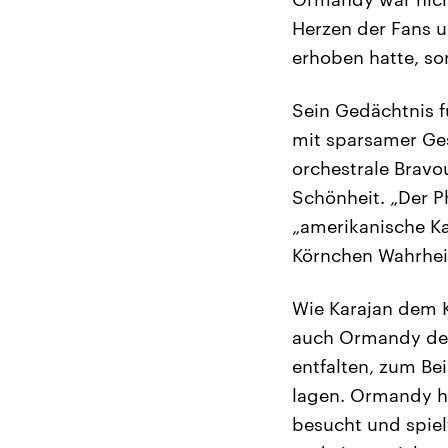
Herzen der Fans u
erhoben hatte, so
Sein Gedächtnis f
mit sparsamer Ges
orchestrale Bravou
Schönheit. „Der P
„amerikanische Kar
Körnchen Wahrheit
Wie Karajan dem K
auch Ormandy den
entfalten, zum Be
lagen. Ormandy ha
besucht und spielt