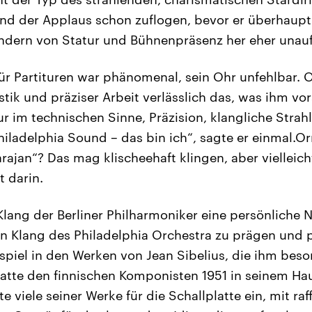
nd der Applaus schon zuflogen, bevor er überhaupt
ndern von Statur und Bühnenpräsenz her eher unauff
ür Partituren war phänomenal, sein Ohr unfehlbar. 
tik und präziser Arbeit verlässlich das, was ihm vo
r im technischen Sinne, Präzision, klangliche Strah
hiladelphia Sound – das bin ich“, sagte er einmal.O
ajan“? Das mag klischeehaft klingen, aber vielleich
 darin.
lang der Berliner Philharmoniker eine persönliche 
 Klang des Philadelphia Orchestra zu prägen und p
ispiel in den Werken von Jean Sibelius, die ihm be
tte den finnischen Komponisten 1951 in seinem Hau
e viele seiner Werke für die Schallplatte ein, mit ra