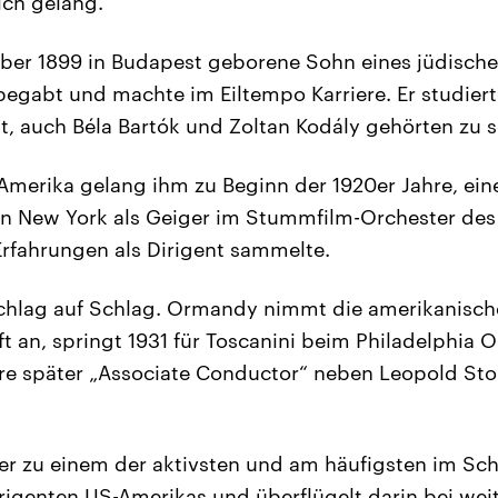
ich gelang.
ber 1899 in Budapest geborene Sohn eines jüdische
egabt und machte im Eiltempo Karriere. Er studierte
, auch Béla Bartók und Zoltan Kodály gehörten zu s
merika gelang ihm zu Beginn der 1920er Jahre, eine
 in New York als Geiger im Stummfilm-Orchester des 
Erfahrungen als Dirigent sammelte.
Schlag auf Schlag. Ormandy nimmt die amerikanisch
t an, springt 1931 für Toscanini beim Philadelphia O
hre später „Associate Conductor“ neben Leopold St
 er zu einem der aktivsten und am häufigsten im Sch
rigenten US-Amerikas und überflügelt darin bei wei