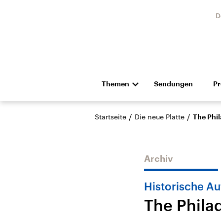
D
Themen
Sendungen
P
Die Nachrichten
Politik
/
/
Startseite
Die neue Platte
The Phi
Hörspiel und Feature
Musik
Archiv
Historische A
The Phila
Landtagswahl Sachsen-
USA
Anhalt 2026
Aktuel