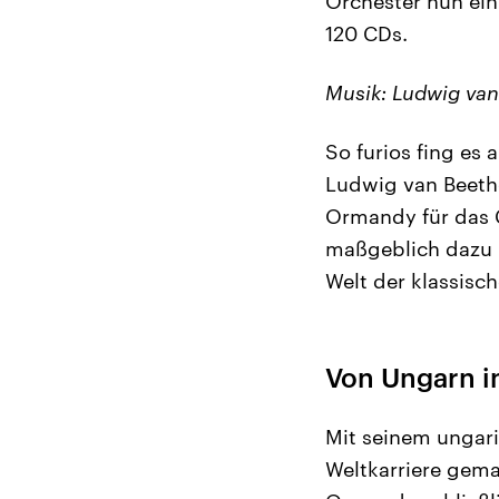
Orchester nun ein
120 CDs.
Musik: Ludwig van 
So furios fing es
Ludwig van Beeth
Ormandy für das C
maßgeblich dazu b
Welt der klassis
Von Ungarn i
Mit seinem ungar
Weltkarriere gem