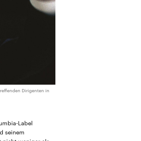
reffenden Dirigenten in
lumbia-Label
nd seinem