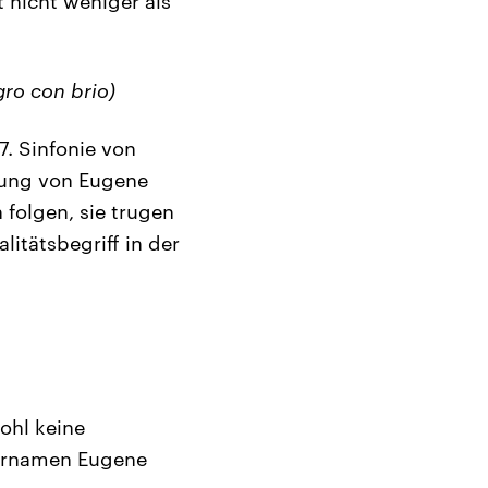
 nicht weniger als
gro con brio)
7. Sinfonie von
tung von Eugene
folgen, sie trugen
itätsbegriff in der
ohl keine
lernamen Eugene