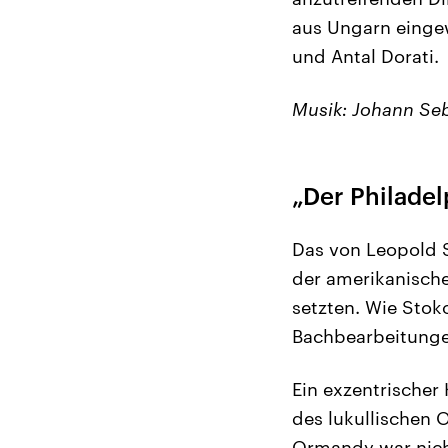
aus Ungarn eingew
und Antal Dorati.
Musik: Johann Seb
„Der Philadel
Das von Leopold S
der amerikanische
setzten. Wie Sto
Bachbearbeitunge
Ein exzentrischer
des lukullischen O
Ormandy war nicht