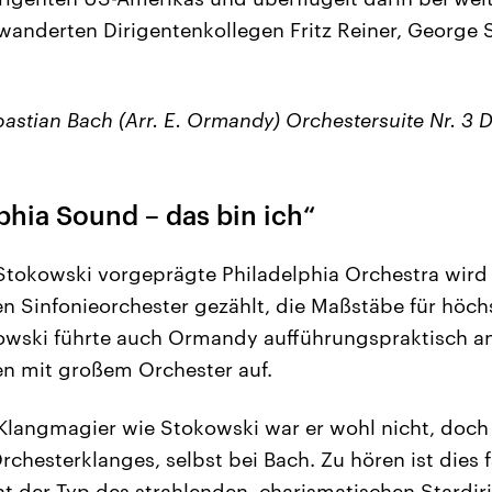
anderten Dirigentenkollegen Fritz Reiner, George Sz
astian Bach (Arr. E. Ormandy) Orchestersuite Nr. 3 
phia Sound – das bin ich“
tokowski vorgeprägte Philadelphia Orchestra wird 
n Sinfonieorchester gezählt, die Maßstäbe für höchs
kowski führte auch Ormandy aufführungspraktisch a
n mit großem Orchester auf.
 Klangmagier wie Stokowski war er wohl nicht, doch
rchesterklanges, selbst bei Bach. Zu hören ist dies f
 der Typ des strahlenden, charismatischen Stardir