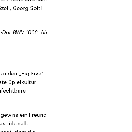
ell, Georg Solti
D-Dur BWV 1068, Air
zu den „Big Five“
te Spielkultur
nfechtbare
 gewiss ein Freund
ast überall.
igent, dem die