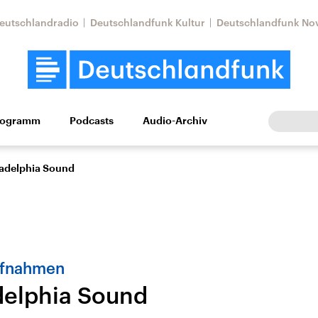
eutschlandradio
Deutschlandfunk Kultur
Deutschlandfunk No
rogramm
Podcasts
Audio-Archiv
Wirtschaft
Wissen
Kultur
Europa
Gesellschaf
ladelphia Sound
ufnahmen
delphia Sound
Nahostkonflikt
Iran
le Beiträge,
Aktuelle Lage und
Aktuelle Lage und