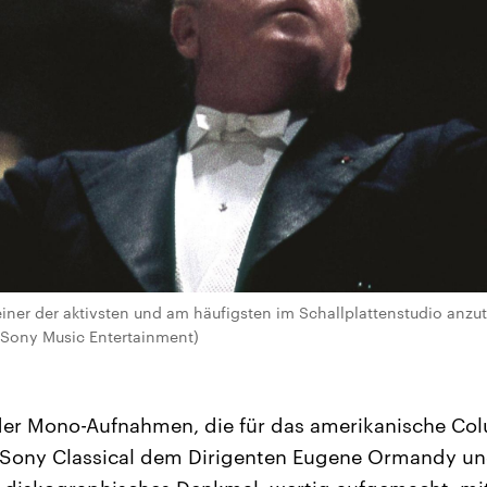
er der aktivsten und am häufigsten im Schallplattenstudio anzut
/Sony Music Entertainment)
 der Mono-Aufnahmen, die für das amerikanische Co
t Sony Classical dem Dirigenten Eugene Ormandy u