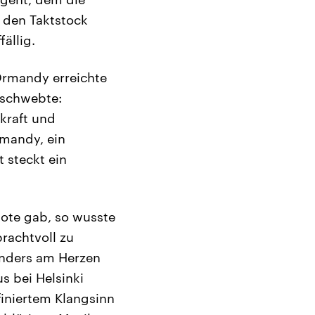
 den Taktstock
ällig.
Ormandy erreichte
rschwebte:
lkraft und
rmandy, ein
t steckt ein
Note gab, so wusste
rachtvoll zu
sonders am Herzen
s bei Helsinki
ffiniertem Klangsinn