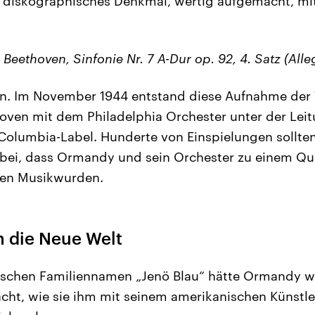
 diskographisches Denkmal, wertig aufgemacht, mit
Beethoven, Sinfonie Nr. 7 A-Dur op. 92, 4. Satz (Alle
 an. Im November 1944 entstand diese Aufnahme der 
oven mit dem Philadelphia Orchester unter der Lei
olumbia-Label. Hunderte von Einspielungen sollten 
ei, dass Ormandy und sein Orchester zu einem Qual
chen Musikwurden.
n die Neue Welt
ischen Familiennamen „Jenö Blau“ hätte Ormandy w
acht, wie sie ihm mit seinem amerikanischen Künst