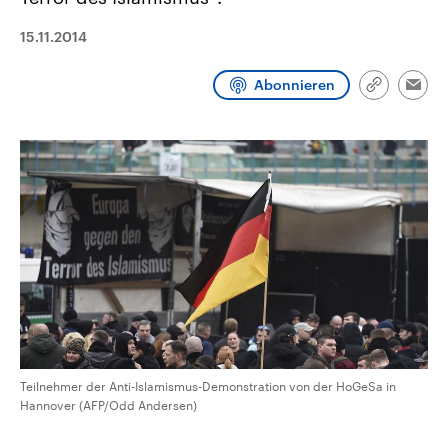
CDU, SPD und FDP regiert.-
aktuelle Weltgeschehen.
Umfragen, Prognosen,
15.11.2014
Wahlprogramme, aktuelle Berichte
Sendungen
Programm
Podcasts
und Hintergründe zu den Parteien
und Kandidaten der anstehenden
Abonnieren
Wahl.
Link
Emai
kopieren/te
Audio-Archiv
Teilnehmer der Anti-Islamismus-Demonstration von der HoGeSa in
Hannover (AFP/Odd Andersen)