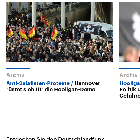
Archiv
Archiv
Anti-Salafisten-Proteste
Hannover
Hoolig
rüstet sich für die Hooligan-Demo
Politik
Gefahr
Entdecken Sie den Deutschlandfunk