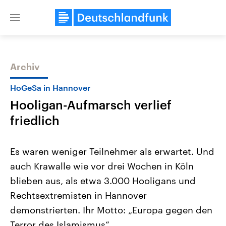
Close
menu
Archiv
Themen
HoGeSa in Hannover
Hooligan-Aufmarsch verlief
friedlich
Es waren weniger Teilnehmer als erwartet. Und
auch Krawalle wie vor drei Wochen in Köln
Landtagswahl Sachsen-Anhalt
USA
blieben aus, als etwa 3.000 Hooligans und
2026
Aktuelle Beiträge, Analys
Alle Informationen
Hintergründe
Rechtsextremisten in Hannover
Sachsen-Anhalt wählt am 6.
Wirtschaftlich und militäri
September 2026 einen neuen
gehören die Vereinigten S
demonstrierten. Ihr Motto: „Europa gegen den
Landtag. Seit 2021 wird das
den mächtigsten Ländern 
Terror des Islamismus“.
Bundesland von einer Koalition aus
mit großem Einfluss auf d