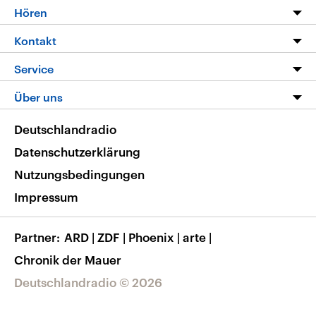
Programm
Hören
Alle Sendungen
Livestream
Kontakt
Die Nachrichten
Audios
Hörerservice
Service
Nachrichtenleicht
Podcasts
Social Media
FAQ
Über uns
Neue Beiträge auf dlf.de
Deutschlandfunk App
Newsletter
Deutschlandradio
Themen-Schwerpunkte
Nachrichten App
Deutschlandradio
Veranstaltungen
Presse
Frequenzen
Datenschutzerklärung
Musikliste
Ausbildung und Karriere
Nutzungsbedingungen
RSS
Transparenz
Impressum
Korrekturen
Barrierefreiheit
Partner
ARD
|
ZDF
|
Phoenix
|
arte
|
Chronik der Mauer
Deutschlandradio © 2026