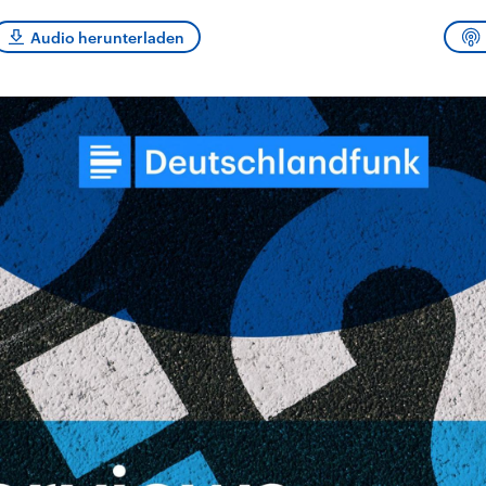
sen und
Hintergründe
Hintergründe
Der Überfall der
Der Iran – seit der
rgründe
Audio herunterladen
haftlich und
palästinensischen
Islamischen Revolu
risch gehören die
Terrororganisation
1979 auch Islamisc
igten Staaten zu
Hamas im Oktober 2023
Republik Iran – ist e
ächtigsten
auf Israel hat in der
von einem
n der Erde, mit
Region wieder die
Religionsführer auto
 Einfluss auf das
Gewalt entfacht. Israel
regierter Staat im 
le Weltgeschehen.
möchte die Hamas
Osten. Eine Feindsc
zerstören. Diese wird wie
zu Israel und zu de
die Hisbollah im Libanon
ist fest in der
vom Iran unterstützt.
Staatsideologie
verankert.