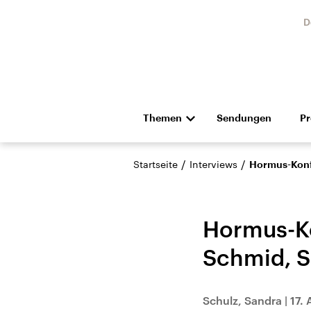
D
Themen
Sendungen
P
Die Nachrichten
Politik
/
/
Startseite
Interviews
Hormus-Konfe
Hörspiel und Feature
Musik
Hormus-Ko
Schmid, S
Landtagswahl Sachsen-
USA
Schulz, Sandra
|
17.
Anhalt 2026
Aktuel