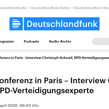
eutschlandradio
Deutschlandfunk Kultur
Deutschlandfunk No
rogramm
Podcasts
Audio-Archiv
Wirtschaft
Wissen
Kultur
Europa
Gesellschaf
renz in Paris - Interview Christoph Schmid, SPD-Verteidigungse
nferenz in Paris – Interview
PD-Verteidigungsexperte
Nahostkonflikt
Iran
 April 2026, 06:50 Uhr
le Beiträge,
Aktuelle Lage und
Aktuelle Lage und