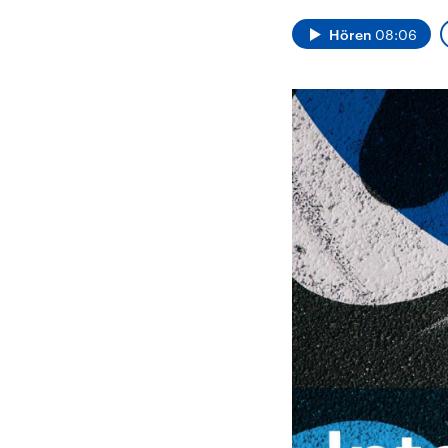
Alle Informationen
Analy
Sachsen-Anhalt wählt
Hinte
Hören
08:06
am 6. September 2026
Wirtsc
einen neuen Landtag.
militä
Seit 2021 wird das
Verein
Bundesland von einer
den m
Koalition aus CDU, SPD
Länder
und FDP regiert.-
großem
Umfragen, Prognosen,
aktuel
Wahlprogramme,
aktuelle Berichte und
Hintergründe zu den
Parteien und Kandidaten
der anstehenden Wahl.