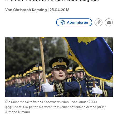
CDU, SPD und FDP regiert.-
aktuelle Weltgeschehen.
Umfragen, Prognosen,
Von Christoph Kersting
|
25.04.2018
Wahlprogramme, aktuelle Berichte
Sendungen
Programm
Podcasts
und Hintergründe zu den Parteien
und Kandidaten der anstehenden
Abonnieren
Wahl.
Link
Emai
kopieren/te
Audio-Archiv
Die Sicherheitskräfte des Kosovos wurden Ende Januar 2009
gegründet. Sie gelten als Vorstufe zu einer nationalen Armee (AFP /
Armend Nimani)