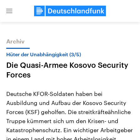
Close
menu
Archiv
Themen
Hüter der Unabhängigkeit (3/5)
Die Quasi-Armee Kosovo Security
Forces
Deutsche KFOR-Soldaten haben bei
Ausbildung und Aufbau der Kosovo Security
Landtagswahl Sachsen-Anhalt
USA
Forces (KSF) geholfen. Die streitkräfteähnliche
2026
Aktuelle Beiträge, Analys
Alle Informationen
Hintergründe
Truppe kümmert sich um den Krisen- und
Sachsen-Anhalt wählt am 6.
Wirtschaftlich und militäri
September 2026 einen neuen
gehören die Vereinigten S
Katastrophenschutz. Ein wichtiger Arbeitgeber
Landtag. Seit 2021 wird das
den mächtigsten Ländern 
in einem Land mit hoher Arbeitslosigkeit.
Bundesland von einer Koalition aus
mit großem Einfluss auf d