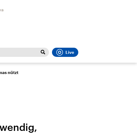
va
Live
Close
t
Sport
Menu
mas nützt
twendig,
Faktenchecks
Bundesregierung
Migrati
In unseren Faktenchecks
Aktuelle Berichte und
Flucht