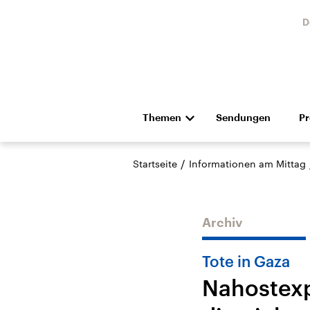
D
Themen
Sendungen
P
Die Nachrichten
Politik
/
Startseite
Informationen am Mittag
Hörspiel und Feature
Musik
Archiv
Tote in Gaza
Nahostexp
Landtagswahl Sachsen-
USA
Anhalt 2026
Aktuel