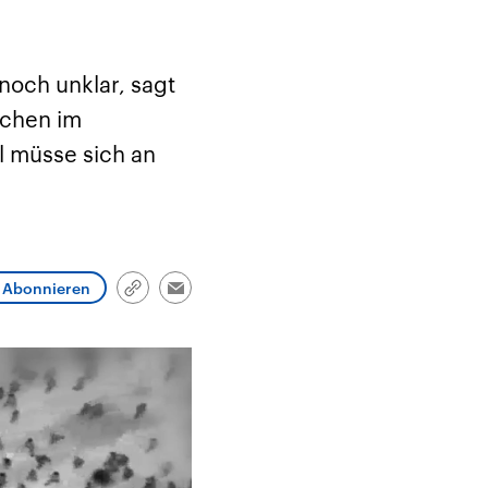
und im TikTok-Kanal
Hintergründe
Aktuell
„Moment mal“
Friedrich Merz ist der
Hinter
tion
überprüfen wir virale
zehnte deutsche
Nie war
he
Behauptungen auf ihren
Bundeskanzler und führt
Mensch
in
Wahrheitsgehalt. Woher
eine Regierungskoalition
vor Kri
noch unklar, sagt
kommt eine Aussage?
aus CDU/CSU und SPD.
Verfolg
ritär
Was ist falsch, was
hoch w
schen im
Nahen
stimmt? Was kann belegt
gehen 
haft
werden – und was ist
die We
ll müsse sich an
n USA
eine Lüge? Kurz.
Einordnend.
Transparent.
Abonnieren
Link
Email
kopieren/teilen