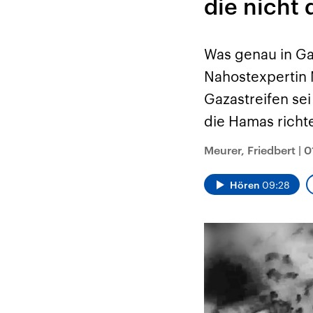
die nicht
Alle Informationen
Analy
Sachsen-Anhalt wählt
Hinte
am 6. September 2026
Wirtsc
einen neuen Landtag.
militä
Seit 2021 wird das
Verein
Was genau in Gaz
Bundesland von einer
den m
Koalition aus CDU, SPD
Länder
Nahostexpertin 
und FDP regiert.-
großem
Umfragen, Prognosen,
aktuel
Gazastreifen sei
Wahlprogramme,
aktuelle Berichte und
die Hamas richt
Hintergründe zu den
Parteien und Kandidaten
der anstehenden Wahl.
Meurer, Friedbert
|
0
Hören
09:28