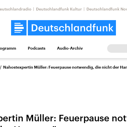
eutschlandradio
Deutschlandfunk Kultur
Deutschlandfunk No
rogramm
Podcasts
Audio-Archiv
Wirtschaft
Wissen
Kultur
Europa
Gesellschaf
/
Nahostexpertin Müller: Feuerpause notwendig, die nicht der Ha
ertin Müller: Feuerpause no
Nahostkonflikt
Iran
le Beiträge,
Aktuelle Lage und
Aktuelle Lage und