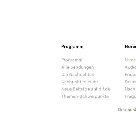
Programm
Höre
Programm
Lives
Alle Sendungen
Audi
Die Nachrichten
Podc
Nachrichtenleicht
Deut
Neue Beiträge auf dlf.de
Nach
Themen-Schwerpunkte
Freq
Deutsch