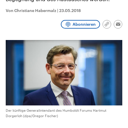
CDU, SPD und FDP regiert.-
aktuelle Weltgeschehen.
Umfragen, Prognosen,
Von Christiane Habermalz
|
23.05.2018
Wahlprogramme, aktuelle Berichte
Sendungen
Programm
Podcasts
und Hintergründe zu den Parteien
und Kandidaten der anstehenden
Abonnieren
Wahl.
Link
Emai
kopieren/te
Audio-Archiv
Der künftige Generalintendant des Humboldt Forums Hartmut
Dorgerloh (dpa/Gregor Fischer)