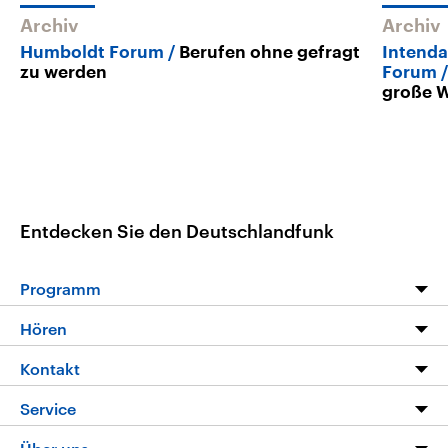
Archiv
Archiv
Humboldt Forum
Berufen ohne gefragt
Intenda
zu werden
Forum
große 
Entdecken Sie den Deutschlandfunk
Programm
Programm
Hören
Alle Sendungen
Livestream
Kontakt
Die Nachrichten
Audios
Hörerservice
Service
Nachrichtenleicht
Podcasts
Social Media
FAQ