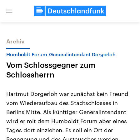
Close
menu
Archiv
Themen
Humboldt Forum-Generalintendant Dorgerloh
Vom Schlossgegner zum
Schlossherrn
Hartmut Dorgerloh war zunächst kein Freund
vom Wiederaufbau des Stadtschlosses in
Landtagswahl Sachsen-Anhalt
USA
Berlins Mitte. Als künftiger Generalintendant
2026
Aktuelle Beiträge, Analys
Alle Informationen
Hintergründe
wird er mit dem Humboldt Forum aber eines
Sachsen-Anhalt wählt am 6.
Wirtschaftlich und militäri
September 2026 einen neuen
gehören die Vereinigten S
Tages dort einziehen. Es soll ein Ort der
Landtag. Seit 2021 wird das
den mächtigsten Ländern 
Begegnung und des Austausches werden.
Bundesland von einer Koalition aus
mit großem Einfluss auf d