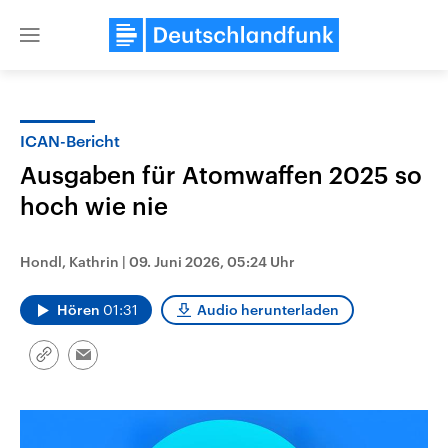
Close
menu
ICAN-Bericht
Themen
Ausgaben für Atomwaffen 2025 so
hoch wie nie
Hondl, Kathrin
|
09. Juni 2026, 05:24 Uhr
Hören
01:31
Audio herunterladen
Landtagswahl Sachsen-Anhalt
USA
Link
Email
2026
Aktuelle Beiträge, Analys
kopieren/teilen
Alle Informationen
Hintergründe
Sachsen-Anhalt wählt am 6.
Wirtschaftlich und militäri
September 2026 einen neuen
gehören die Vereinigten S
Landtag. Seit 2021 wird das
den mächtigsten Ländern 
Bundesland von einer Koalition aus
mit großem Einfluss auf d