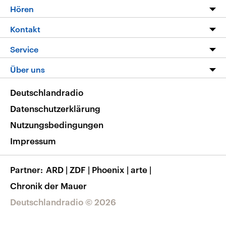
Programm
Hören
Alle Sendungen
Livestream
Kontakt
Die Nachrichten
Audios
Hörerservice
Service
Nachrichtenleicht
Podcasts
Social Media
FAQ
Über uns
Neue Beiträge auf dlf.de
Deutschlandfunk App
Newsletter
Deutschlandradio
Themen-Schwerpunkte
Nachrichten App
Deutschlandradio
Veranstaltungen
Presse
Frequenzen
Datenschutzerklärung
Musikliste
Ausbildung und Karriere
Nutzungsbedingungen
RSS
Transparenz
Impressum
Korrekturen
Barrierefreiheit
Partner
ARD
|
ZDF
|
Phoenix
|
arte
|
Chronik der Mauer
Deutschlandradio © 2026