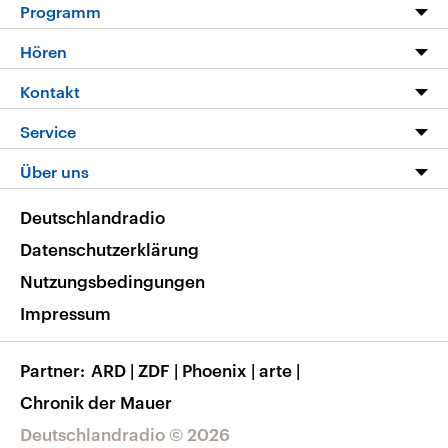
Programm
Programm
Hören
Alle Sendungen
Livestream
Kontakt
Die Nachrichten
Audios
Hörerservice
Service
Nachrichtenleicht
Podcasts
Social Media
FAQ
Über uns
Neue Beiträge auf dlf.de
Deutschlandfunk App
Newsletter
Deutschlandradio
Themen-Schwerpunkte
Nachrichten App
Deutschlandradio
Veranstaltungen
Presse
Frequenzen
Datenschutzerklärung
Musikliste
Ausbildung und Karriere
Nutzungsbedingungen
RSS
Transparenz
Impressum
Korrekturen
Barrierefreiheit
Partner
ARD
|
ZDF
|
Phoenix
|
arte
|
Chronik der Mauer
Deutschlandradio © 2026