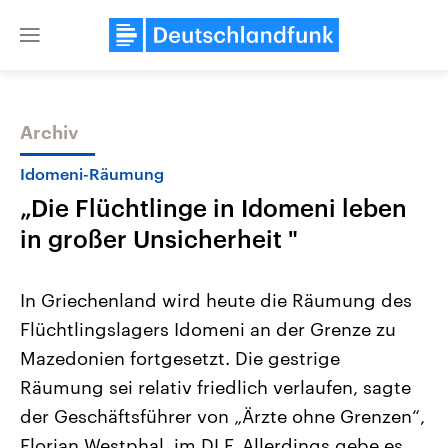
Close
menu
Archiv
Themen
Idomeni-Räumung
„Die Flüchtlinge in Idomeni leben
in großer Unsicherheit "
In Griechenland wird heute die Räumung des
Flüchtlingslagers Idomeni an der Grenze zu
Landtagswahl Sachsen-Anhalt
USA
Mazedonien fortgesetzt. Die gestrige
2026
Aktuelle Beiträge, Analys
Alle Informationen
Hintergründe
Räumung sei relativ friedlich verlaufen, sagte
Sachsen-Anhalt wählt am 6.
Wirtschaftlich und militäri
September 2026 einen neuen
gehören die Vereinigten S
der Geschäftsführer von „Ärzte ohne Grenzen“,
Landtag. Seit 2021 wird das
den mächtigsten Ländern 
Florian Westphal, im DLF. Allerdings gebe es
Bundesland von einer Koalition aus
mit großem Einfluss auf d