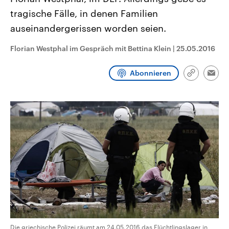
CDU, SPD und FDP regiert.-
aktuelle Weltgeschehen.
tragische Fälle, in denen Familien
Umfragen, Prognosen,
Wahlprogramme, aktuelle Berichte
auseinandergerissen worden seien.
Sendungen
Programm
Podcasts
und Hintergründe zu den Parteien
und Kandidaten der anstehenden
Wahl.
Florian Westphal im Gespräch mit Bettina Klein
|
25.05.2016
Audio-Archiv
Abonnieren
Link
Emai
kopieren/te
Die griechische Polizei räumt am 24.05.2016 das Flüchtlingslager in