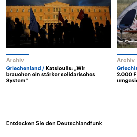
Archiv
Archiv
Griechenland
Katsioulis: „Wir
Griechi
brauchen ein stärker solidarisches
2.000 F
System“
umgesi
Entdecken Sie den Deutschlandfunk