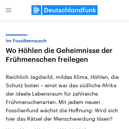
Close
menu
Im Fossilienrausch
Themen
Wo Höhlen die Geheimnisse der
Frühmenschen freilegen
Reichlich Jagdwild, mildes Klima, Höhlen, die
Schutz boten – einst war das südliche Afrika
der ideale Lebensraum für zahlreiche
Landtagswahl Sachsen-Anhalt
USA
Frühmenschenarten. Mit jedem neuen
2026
Aktuelle Beiträge, Analys
Fossilienfund wächst die Hoffnung: Wird sich
Alle Informationen
Hintergründe
Sachsen-Anhalt wählt am 6.
Wirtschaftlich und militäri
hier das Rätsel der Menschwerdung lösen?
September 2026 einen neuen
gehören die Vereinigten S
Landtag. Seit 2021 wird das
den mächtigsten Ländern 
Bundesland von einer Koalition aus
mit großem Einfluss auf d