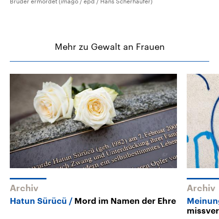
Brüder ermordet (imago / epd / Hans Scherhaufer)
Mehr zu Gewalt an Frauen
Archiv
Archiv
Hatun Sürücü
Mord im Namen der Ehre
Meinun
missver