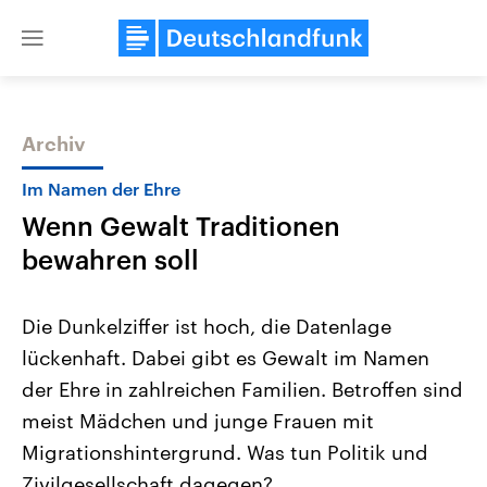
Close
menu
Archiv
Themen
Im Namen der Ehre
Wenn Gewalt Traditionen
bewahren soll
Die Dunkelziffer ist hoch, die Datenlage
lückenhaft. Dabei gibt es Gewalt im Namen
Landtagswahl Sachsen-Anhalt
USA
der Ehre in zahlreichen Familien. Betroffen sind
2026
Aktuelle Beiträge, Analys
Alle Informationen
Hintergründe
meist Mädchen und junge Frauen mit
Sachsen-Anhalt wählt am 6.
Wirtschaftlich und militäri
September 2026 einen neuen
gehören die Vereinigten S
Migrationshintergrund. Was tun Politik und
Landtag. Seit 2021 wird das
den mächtigsten Ländern 
Zivilgesellschaft dagegen?
Bundesland von einer Koalition aus
mit großem Einfluss auf d