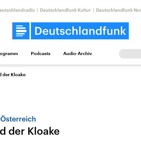
eutschlandradio
Deutschlandfunk Kultur
Deutschlandfunk No
rogramm
Podcasts
Audio-Archiv
Wirtschaft
Wissen
Kultur
Europa
Gesellschaf
d der Kloake
Österreich
d der Kloake
tkonflikt
Iran
Faktenchecks
In unseren Faktenc
lle Lage und
Aktuelle Lage und