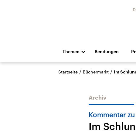
D
Themen
Sendungen
P
Die Nachrichten
Politik
/
/
Startseite
Büchermarkt
Im Schlun
Hörspiel und Feature
Musik
Archiv
Kommentar zu 
Im Schlun
USA
Nahos
Aktuelle Beiträge,
Aktue