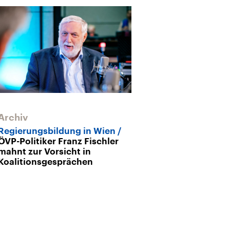
Archiv
Regierungsbil
Österreich
Ka
Regierungsbildung in Wien
ÖVP-Politiker Franz Fischler
mahnt zur Vorsicht in
Koalitionsgesprächen