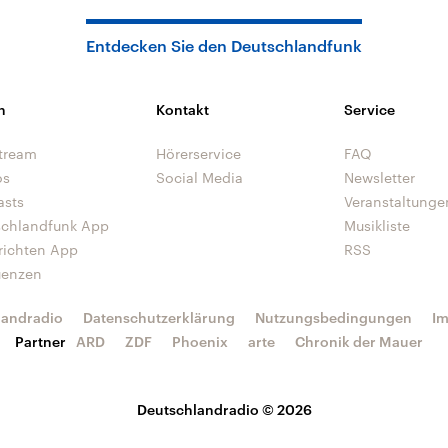
Entdecken Sie den Deutschlandfunk
n
Kontakt
Service
tream
Hörerservice
FAQ
os
Social Media
Newsletter
asts
Veranstaltunge
schlandfunk App
Musikliste
richten App
RSS
uenzen
landradio
Datenschutzerklärung
Nutzungsbedingungen
I
Partner
ARD
ZDF
Phoenix
arte
Chronik der Mauer
Deutschlandradio © 2026