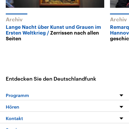
Archiv
Archiv
Lange Nacht über Kunst und Grauen im
Remarqu
Ersten Weltkrieg
Zerrissen nach allen
Hannov
Seiten
geschic
Entdecken Sie den Deutschlandfunk
Programm
Programm
Hören
Alle Sendungen
Livestream
Kontakt
Die Nachrichten
Audios
Hörerservice