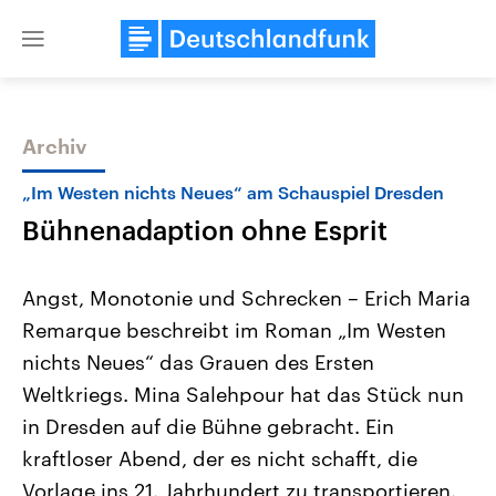
Close
menu
Archiv
Themen
„Im Westen nichts Neues“ am Schauspiel Dresden
Bühnenadaption ohne Esprit
Angst, Monotonie und Schrecken – Erich Maria
Remarque beschreibt im Roman „Im Westen
nichts Neues“ das Grauen des Ersten
Landtagswahl Sachsen-Anhalt
USA
Weltkriegs. Mina Salehpour hat das Stück nun
2026
Aktuelle Beiträge, Analys
Alle Informationen
in Dresden auf die Bühne gebracht. Ein
Hintergründe
Sachsen-Anhalt wählt am 6.
Wirtschaftlich und militäri
kraftloser Abend, der es nicht schafft, die
September 2026 einen neuen
gehören die Vereinigten S
Landtag. Seit 2021 wird das
den mächtigsten Ländern 
Vorlage ins 21. Jahrhundert zu transportieren.
Bundesland von einer Koalition aus
mit großem Einfluss auf d