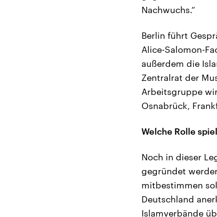
Nachwuchs.“
Berlin führt Gesp
Alice-Salomon-Fac
außerdem die Isla
Zentralrat der Mu
Arbeitsgruppe wir
Osnabrück, Frankf
Welche Rolle spie
Noch in dieser Leg
gegründet werden,
mitbestimmen soll.
Deutschland anerk
Islamverbände übe