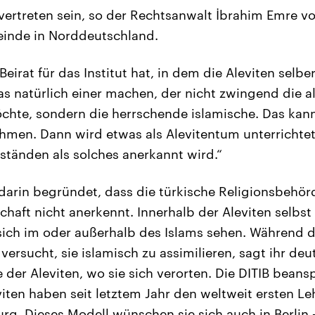
vertreten sein, so der Rechtsanwalt İbrahim Emre v
einde in Norddeutschland.
irat für das Institut hat, in dem die Aleviten selber
as natürlich einer machen, der nicht zwingend die al
chte, sondern die herrschende islamische. Das kan
hmen. Dann wird etwas als Alevitentum unterrichte
ständen als solches anerkannt wird.“
 darin begründet, dass die türkische Religionsbehörd
aft nicht anerkennt. Innerhalb der Aleviten selbst
e sich im oder außerhalb des Islams sehen. Während d
ersucht, sie islamisch zu assimilieren, sagt ihr de
e der Aleviten, wo sie sich verorten. Die DITIB beans
viten haben seit letztem Jahr den weltweit ersten Le
rg. Dieses Modell wünschen sie sich auch in Berlin 