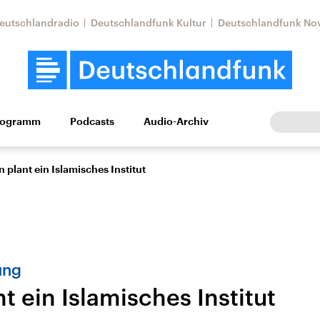
eutschlandradio
Deutschlandfunk Kultur
Deutschlandfunk No
rogramm
Podcasts
Audio-Archiv
Wirtschaft
Wissen
Kultur
Europa
Gesellschaf
n plant ein Islamisches Institut
ung
nt ein Islamisches Institut
Nahostkonflikt
Iran
le Beiträge,
Aktuelle Lage und
Aktuelle Lage und