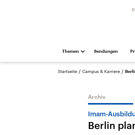
D
Themen
Sendungen
P
Die Nachrichten
Politik
/
/
Startseite
Campus & Karriere
Berli
Hörspiel und Feature
Musik
Archiv
Imam-Ausbild
Berlin pla
Landtagswahl Sachsen-
USA
Anhalt 2026
Aktuel