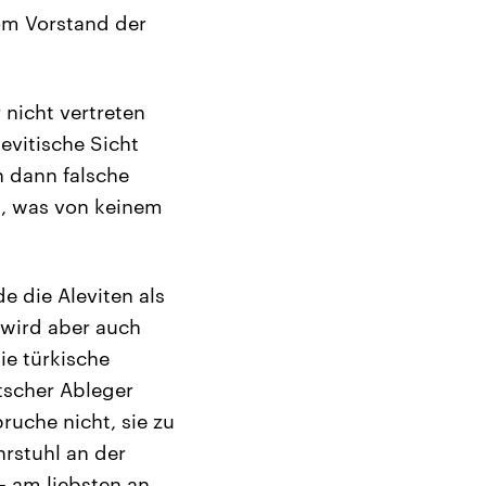
om Vorstand der
 nicht vertreten
evitische Sicht
n dann falsche
t, was von keinem
e die Aleviten als
 wird aber auch
ie türkische
utscher Ableger
pruche nicht, sie zu
hrstuhl an der
– am liebsten an