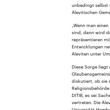
unbedingt selbst 
Alevitischen Gem
„Wenn man einen Be
sind, dann wird d
repräsentieren mö
Entwicklungen ne
Aleviten unter Um
Diese Sorge liegt
Glaubensgemeinsch
diskutiert, ob si
Religionsbehörde v
DITIB, es sei Sach
vertreten. Die Ale
Universität Hambu