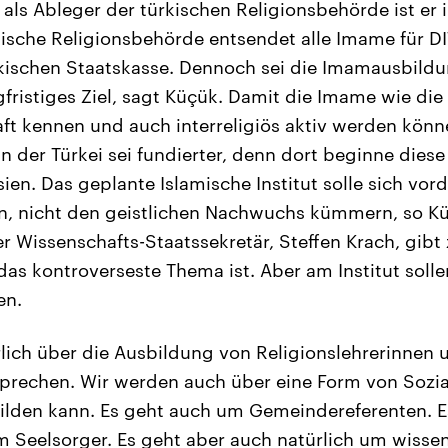
als Ableger der türkischen Religionsbehörde ist er
rkische Religionsbehörde entsendet alle Imame für DI
rkischen Staatskasse. Dennoch sei die Imamausbild
ngfristiges Ziel, sagt Küçük. Damit die Imame wie di
aft kennen und auch interreligiös aktiv werden könn
 der Türkei sei fundierter, denn dort beginne diese 
ien. Das geplante Islamische Institut solle sich vo
n, nicht den geistlichen Nachwuchs kümmern, so Kü
r Wissenschafts-Staatssekretär, Steffen Krach, gibt 
s kontroverseste Thema ist. Aber am Institut soll
en.
lich über die Ausbildung von Religionslehrerinnen 
sprechen. Wir werden auch über eine Form von Sozia
ilden kann. Es geht auch um Gemeindereferenten. E
 Seelsorger. Es geht aber auch natürlich um wissen