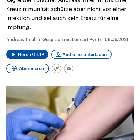
CDU, SPD und FDP regiert.-
aktuelle Weltgeschehen.
Kreuzimmunität schütze aber nicht vor einer
Umfragen, Prognosen,
Wahlprogramme, aktuelle Berichte
Infektion und sei auch kein Ersatz für eine
Sendungen
Programm
Podcasts
und Hintergründe zu den Parteien
und Kandidaten der anstehenden
Impfung.
Wahl.
Audio-Archiv
Andreas Thiel im Gespräch mit Lennart Pyritz
|
08.09.2021
Hören
08:19
Audio herunterladen
Abonnieren
Link
Email
kopieren/teilen