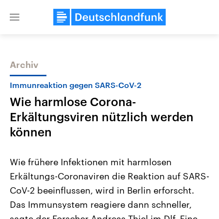
Close
menu
Archiv
Themen
Immunreaktion gegen SARS-CoV-2
Wie harmlose Corona-
Erkältungsviren nützlich werden
können
Wie frühere Infektionen mit harmlosen
Landtagswahl Sachsen-Anhalt
USA
Erkältungs-Coronaviren die Reaktion auf SARS-
2026
Aktuelle Beiträge, Analys
Alle Informationen
Hintergründe
CoV-2 beeinflussen, wird in Berlin erforscht.
Sachsen-Anhalt wählt am 6.
Wirtschaftlich und militäri
September 2026 einen neuen
gehören die Vereinigten S
Das Immunsystem reagiere dann schneller,
Landtag. Seit 2021 wird das
den mächtigsten Ländern 
Bundesland von einer Koalition aus
sagte der Forscher Andreas Thiel im Dlf. Eine
mit großem Einfluss auf d