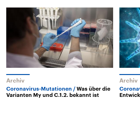
Archiv
Archiv
Coronavirus-Mutationen
Was über die
Corona
Varianten My und C.1.2. bekannt ist
Entwic