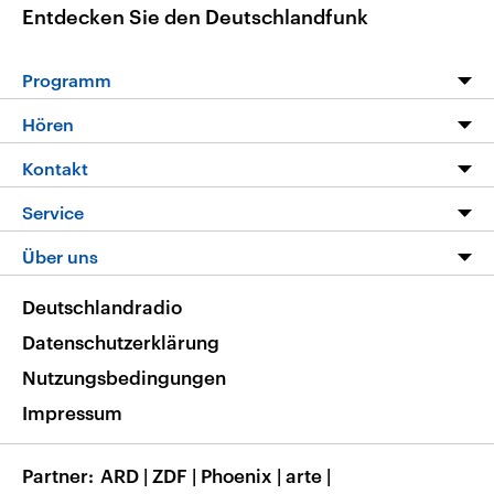
Entdecken Sie den Deutschlandfunk
Programm
Programm
Hören
Alle Sendungen
Livestream
Kontakt
Die Nachrichten
Audios
Hörerservice
Service
Nachrichtenleicht
Podcasts
Social Media
FAQ
Über uns
Neue Beiträge auf dlf.de
Deutschlandfunk App
Newsletter
Deutschlandradio
Themen-Schwerpunkte
Nachrichten App
Deutschlandradio
Veranstaltungen
Presse
Frequenzen
Datenschutzerklärung
Musikliste
Ausbildung und Karriere
Nutzungsbedingungen
RSS
Transparenz
Impressum
Korrekturen
Barrierefreiheit
Partner
ARD
|
ZDF
|
Phoenix
|
arte
|