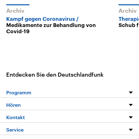
Archiv
Archiv
Kampf gegen Coronavirus
Therapi
Medikamente zur Behandlung von
Schub 
Covid-19
Entdecken Sie den Deutschlandfunk
Programm
Programm
Hören
Alle Sendungen
Livestream
Kontakt
Die Nachrichten
Audios
Hörerservice
Service
Nachrichtenleicht
Podcasts
Social Media