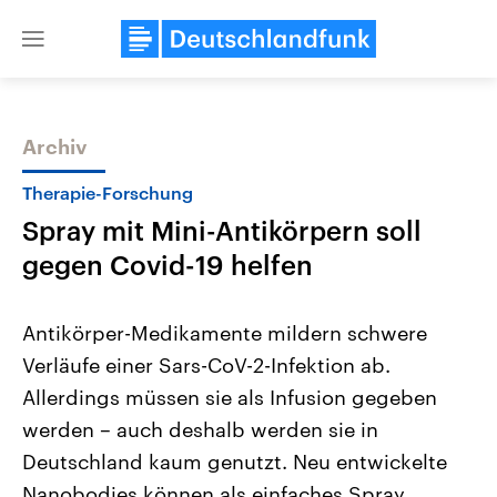
Close
menu
Archiv
Themen
Therapie-Forschung
Spray mit Mini-Antikörpern soll
gegen Covid-19 helfen
Antikörper-Medikamente mildern schwere
Verläufe einer Sars-CoV-2-Infektion ab.
Landtagswahl Sachsen-Anhalt
USA
Allerdings müssen sie als Infusion gegeben
2026
Aktuelle Beiträge, Analys
Alle Informationen
Hintergründe
werden – auch deshalb werden sie in
Sachsen-Anhalt wählt am 6.
Wirtschaftlich und militäri
September 2026 einen neuen
gehören die Vereinigten S
Deutschland kaum genutzt. Neu entwickelte
Landtag. Seit 2021 wird das
den mächtigsten Ländern 
Nanobodies können als einfaches Spray
Bundesland von einer Koalition aus
mit großem Einfluss auf d