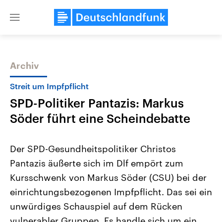
Close
menu
Archiv
Themen
Streit um Impfpflicht
SPD-Politiker Pantazis: Markus
Söder führt eine Scheindebatte
Der SPD-Gesundheitspolitiker Christos
Pantazis äußerte sich im Dlf empört zum
Landtagswahl Sachsen-Anhalt
USA
Kursschwenk von Markus Söder (CSU) bei der
2026
Aktuelle Beiträge, Analys
Alle Informationen
Hintergründe
einrichtungsbezogenen Impfpflicht. Das sei ein
Sachsen-Anhalt wählt am 6.
Wirtschaftlich und militäri
September 2026 einen neuen
gehören die Vereinigten S
unwürdiges Schauspiel auf dem Rücken
Landtag. Seit 2021 wird das
den mächtigsten Ländern 
vulnerabler Gruppen. Es handle sich um ein
Bundesland von einer Koalition aus
mit großem Einfluss auf d