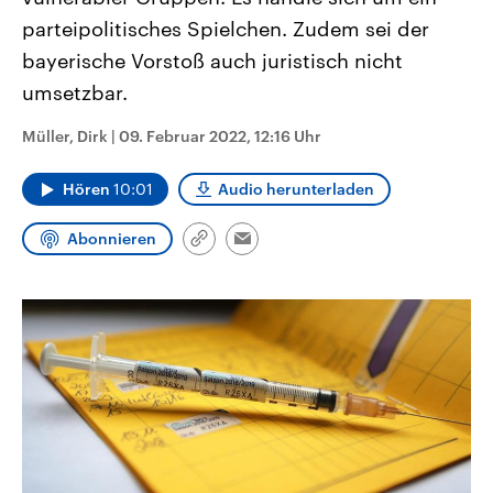
CDU, SPD und FDP regiert.-
aktuelle Weltgeschehen.
parteipolitisches Spielchen. Zudem sei der
Umfragen, Prognosen,
Wahlprogramme, aktuelle Berichte
bayerische Vorstoß auch juristisch nicht
Sendungen
Programm
Podcasts
und Hintergründe zu den Parteien
und Kandidaten der anstehenden
umsetzbar.
Wahl.
Audio-Archiv
Müller, Dirk
|
09. Februar 2022, 12:16 Uhr
Hören
10:01
Audio herunterladen
Abonnieren
Link
Email
kopieren/teilen