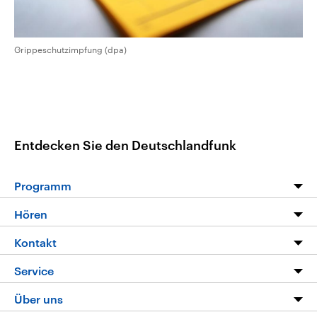
Grippeschutzimpfung (dpa)
Entdecken Sie den Deutschlandfunk
Programm
Programm
Hören
Alle Sendungen
Livestream
Kontakt
Die Nachrichten
Audios
Hörerservice
Service
Nachrichtenleicht
Podcasts
Social Media
FAQ
Über uns
Neue Beiträge auf dlf.de
Deutschlandfunk App