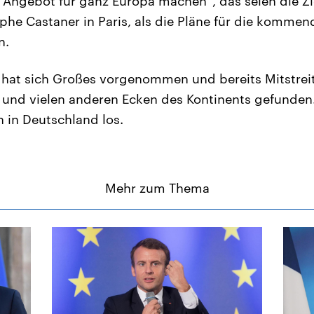
s Angebot für ganz Europa machen“, das seien die Zi
ophe Castaner in Paris, als die Pläne für die komm
n.
hat sich Großes vorgenommen und bereits Mitstreit
ch und vielen anderen Ecken des Kontinents gefunde
h in Deutschland los.
Mehr zum Thema