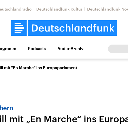
eutschlandradio
Deutschlandfunk Kultur
Deutschlandfunk No
rogramm
Podcasts
Audio-Archiv
Wirtschaft
Wissen
Kultur
Europa
Gesellschaf
ll mit "En Marche" ins Europaparlament
chern
ll mit „En Marche“ ins Euro
Nahostkonflikt
Iran
le Beiträge,
Aktuelle Lage und
Aktuelle Lage und