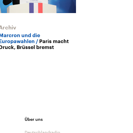
Archiv
Archiv
Marcron und die
Zukunft der E
Europawahlen
Paris macht
Kampfansage 
Druck, Brüssel bremst
Über uns
Deutschlandradio