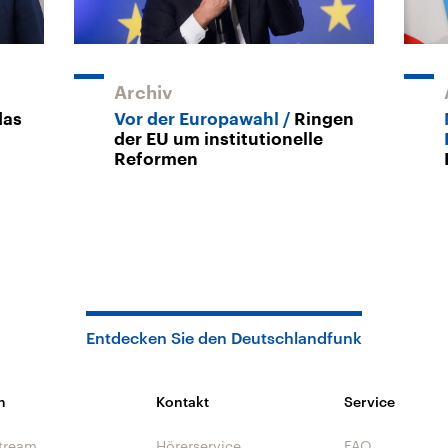
Archiv
das
Vor der Europawahl
Ringen
der EU um institutionelle
Reformen
Entdecken Sie den Deutschlandfunk
n
Kontakt
Service
tream
Hörerservice
FAQ