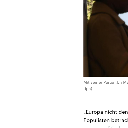
Mit seiner Partei „En 
dpa)
„Europa nicht den
Populisten betrac