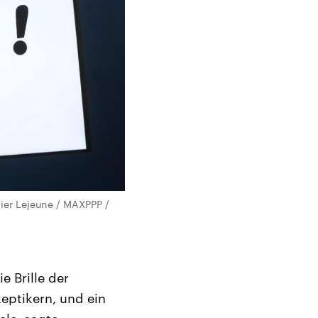
ier Lejeune / MAXPPP /
e Brille der
eptikern, und ein