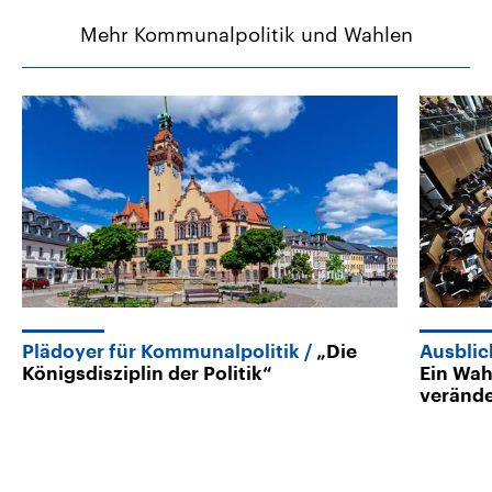
Mehr Kommunalpolitik und Wahlen
Plädoyer für Kommunalpolitik
„Die
Ausblic
Königsdisziplin der Politik“
Ein Wah
veränd