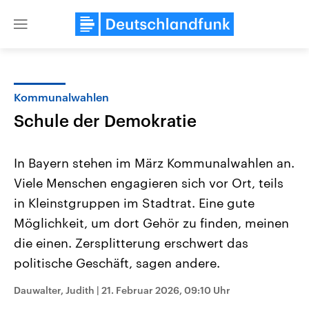
Close
menu
Kommunalwahlen
Themen
Schule der Demokratie
In Bayern stehen im März Kommunalwahlen an.
Viele Menschen engagieren sich vor Ort, teils
in Kleinstgruppen im Stadtrat. Eine gute
Möglichkeit, um dort Gehör zu finden, meinen
die einen. Zersplitterung erschwert das
Landtagswahl Sachsen-Anhalt
USA
2026
Aktuelle Beiträge, Analys
politische Geschäft, sagen andere.
Alle Informationen
Hintergründe
Sachsen-Anhalt wählt am 6.
Wirtschaftlich und militäri
September 2026 einen neuen
gehören die Vereinigten S
Dauwalter, Judith
|
21. Februar 2026, 09:10 Uhr
Landtag. Seit 2021 wird das
den mächtigsten Ländern 
Bundesland von einer Koalition aus
mit großem Einfluss auf d