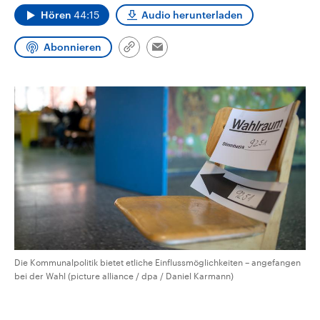
CDU, SPD und FDP regiert.-
aktuelle Weltgeschehen.
Hören
44:15
Audio herunterladen
Umfragen, Prognosen,
Wahlprogramme, aktuelle Berichte
Sendungen
Programm
Podcasts
und Hintergründe zu den Parteien
Abonnieren
Link
Email
und Kandidaten der anstehenden
kopieren/teilen
Wahl.
Audio-Archiv
Die Kommunalpolitik bietet etliche Einflussmöglichkeiten – angefangen
bei der Wahl (picture alliance / dpa / Daniel Karmann)