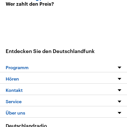
Wer zahlt den Preis?
Entdecken Sie den Deutschlandfunk
Programm
Programm
Hören
Alle Sendungen
Livestream
Kontakt
Die Nachrichten
Audios
Hörerservice
Service
Nachrichtenleicht
Podcasts
Social Media
FAQ
Über uns
Neue Beiträge auf dlf.de
Deutschlandfunk App
Newsletter
Deutschlandradio
Themen-Schwerpunkte
Nachrichten App
Deutschlandradio