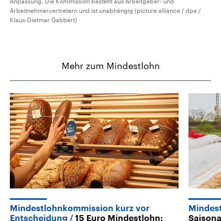
Anpassung. Die Kommission besteht aus Arbeitgeber- und
Arbeitnehmervertretern und ist unabhängig (picture alliance / dpa /
Klaus-Dietmar Gabbert)
Mehr zum Mindestlohn
Mindestlohnkommission kurz vor
Mindes
Entscheidung
15 Euro Mindestlohn:
Saisona