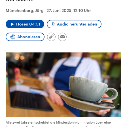
CDU, SPD und FDP regiert.-
aktuelle Weltgeschehen.
Umfragen, Prognosen,
Münchenberg, Jörg
|
27. Juni 2025, 12:10 Uhr
Wahlprogramme, aktuelle Berichte
Sendungen
Programm
Podcasts
und Hintergründe zu den Parteien
und Kandidaten der anstehenden
Hören
04:01
Audio herunterladen
Wahl.
Audio-Archiv
Abonnieren
Link
Email
kopieren/teilen
Alle zwei Jahre entscheidet die Mindestlohnkommission über eine