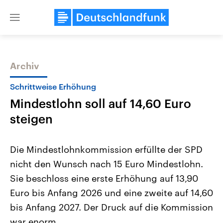
Close
menu
Archiv
Themen
Schrittweise Erhöhung
Mindestlohn soll auf 14,60 Euro
steigen
Die Mindestlohnkommission erfüllte der SPD
nicht den Wunsch nach 15 Euro Mindestlohn.
Landtagswahl Sachsen-Anhalt
USA
Sie beschloss eine erste Erhöhung auf 13,90
2026
Aktuelle Beiträge, Analys
Alle Informationen
Hintergründe
Euro bis Anfang 2026 und eine zweite auf 14,60
Sachsen-Anhalt wählt am 6.
Wirtschaftlich und militäri
September 2026 einen neuen
gehören die Vereinigten S
bis Anfang 2027. Der Druck auf die Kommission
Landtag. Seit 2021 wird das
den mächtigsten Ländern 
war enorm.
Bundesland von einer Koalition aus
mit großem Einfluss auf d