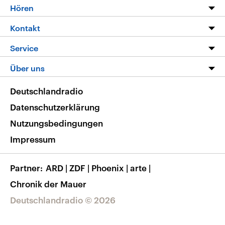
Programm
Hören
Alle Sendungen
Livestream
Kontakt
Die Nachrichten
Audios
Hörerservice
Service
Nachrichtenleicht
Podcasts
Social Media
FAQ
Über uns
Neue Beiträge auf dlf.de
Deutschlandfunk App
Newsletter
Deutschlandradio
Themen-Schwerpunkte
Nachrichten App
Deutschlandradio
Veranstaltungen
Presse
Frequenzen
Datenschutzerklärung
Musikliste
Ausbildung und Karriere
Nutzungsbedingungen
RSS
Transparenz
Impressum
Korrekturen
Barrierefreiheit
Partner
ARD
|
ZDF
|
Phoenix
|
arte
|
Chronik der Mauer
Deutschlandradio © 2026