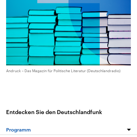
CDU, SPD und FDP regiert.-
aktuelle Weltgeschehen.
Umfragen, Prognosen,
Wahlprogramme, aktuelle Berichte
Sendungen
Programm
Podcasts
und Hintergründe zu den Parteien
und Kandidaten der anstehenden
Wahl.
Audio-Archiv
Andruck – Das Magazin für Politische Literatur (Deutschlandradio)
Entdecken Sie den Deutschlandfunk
Programm