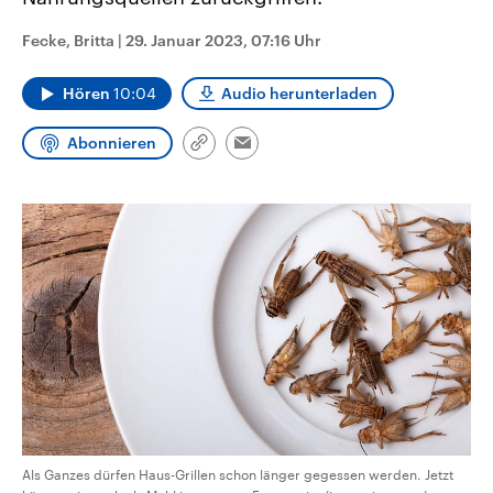
CDU, SPD und FDP regiert.-
aktuelle Weltgeschehen.
Umfragen, Prognosen,
Fecke, Britta
|
29. Januar 2023, 07:16 Uhr
Wahlprogramme, aktuelle Berichte
Sendungen
Programm
Podcasts
und Hintergründe zu den Parteien
und Kandidaten der anstehenden
Hören
10:04
Audio herunterladen
Wahl.
Audio-Archiv
Abonnieren
Link
Email
kopieren/teilen
Als Ganzes dürfen Haus-Grillen schon länger gegessen werden. Jetzt