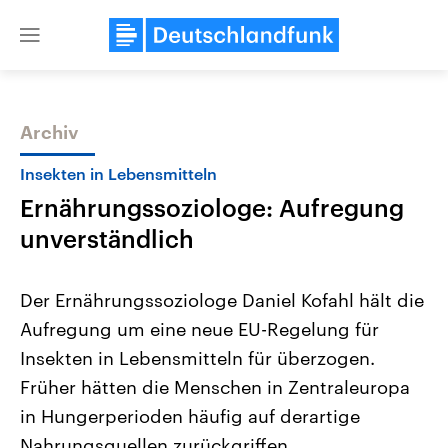
Close
menu
Archiv
Themen
Insekten in Lebensmitteln
Ernährungssoziologe: Aufregung
unverständlich
Der Ernährungssoziologe Daniel Kofahl hält die
Aufregung um eine neue EU-Regelung für
Landtagswahl Sachsen-Anhalt
USA
Insekten in Lebensmitteln für überzogen.
2026
Aktuelle Beiträge, Analys
Alle Informationen
Hintergründe
Früher hätten die Menschen in Zentraleuropa
Sachsen-Anhalt wählt am 6.
Wirtschaftlich und militäri
September 2026 einen neuen
gehören die Vereinigten S
in Hungerperioden häufig auf derartige
Landtag. Seit 2021 wird das
den mächtigsten Ländern 
Nahrungsquellen zurückgriffen.
Bundesland von einer Koalition aus
mit großem Einfluss auf d