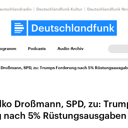
eutschlandradio
Deutschlandfunk Kultur
Deutschlandfunk No
rogramm
Podcasts
Audio-Archiv
Wirtschaft
Wissen
Kultur
Europa
Gesellschaf
ko Droßmann, SPD, zu: Trumps Forderung nach 5% Rüstungsausga
Falko Droßmann, SPD, zu: Trum
g nach 5% Rüstungsausgaben
Nahostkonflikt
Iran
le Beiträge,
Aktuelle Lage und
Aktuelle Lage und