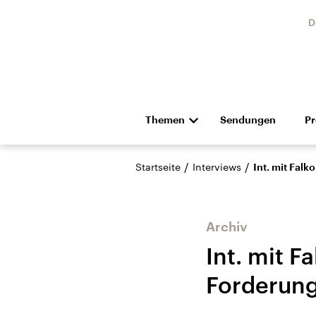
D
Themen
Sendungen
P
Die Nachrichten
Politik
/
/
Startseite
Interviews
Int. mit Fal
Hörspiel und Feature
Musik
Archiv
Int. mit 
Forderun
Landtagswahl Sachsen-
USA
Anhalt 2026
Aktuel