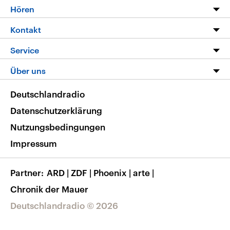
Programm
Hören
Alle Sendungen
Livestream
Kontakt
Die Nachrichten
Audios
Hörerservice
Service
Nachrichtenleicht
Podcasts
Social Media
FAQ
Über uns
Neue Beiträge auf dlf.de
Deutschlandfunk App
Newsletter
Deutschlandradio
Themen-Schwerpunkte
Nachrichten App
Deutschlandradio
Veranstaltungen
Presse
Frequenzen
Datenschutzerklärung
Musikliste
Ausbildung und Karriere
Nutzungsbedingungen
RSS
Transparenz
Impressum
Korrekturen
Barrierefreiheit
Partner
ARD
|
ZDF
|
Phoenix
|
arte
|
Chronik der Mauer
Deutschlandradio © 2026