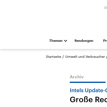
D
Themen
Sendungen
P
Die Nachrichten
Politik
/
Startseite
Umwelt und Verbraucher
Hörspiel und Feature
Musik
Archiv
Intels Update
Große Rec
USA
Nahos
Aktuelle Beiträge,
Aktue