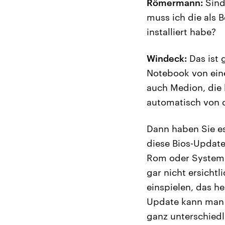
Römermann:
Sind
muss ich die als 
installiert habe?
Windeck:
Das ist 
Notebook von eine
auch Medion, die
automatisch von d
Dann haben Sie es
diese Bios-Update
Rom oder System F
gar nicht ersicht
einspielen, das h
Update kann man u
ganz unterschiedl