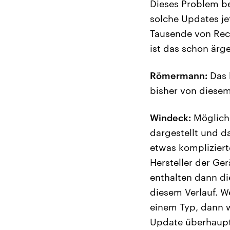
Dieses Problem be
solche Updates je
Tausende von Rec
ist das schon ärge
Römermann:
Das k
bisher von diesem
Windeck:
Mögliche
dargestellt und da
etwas komplizierte
Hersteller der Ge
enthalten dann di
diesem Verlauf. W
einem Typ, dann w
Update überhaupt f