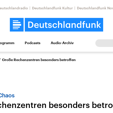
eutschlandradio
Deutschlandfunk Kultur
Deutschlandfunk No
rogramm
Podcasts
Audio-Archiv
Wirtschaft
Wissen
Kultur
Europa
Gesellschaf
/
Große Rechenzentren besonders betroffen
-Chaos
henzentren besonders betro
tkonflikt
Iran
Faktenchecks
In unseren Faktenc
lle Lage und
Aktuelle Lage und