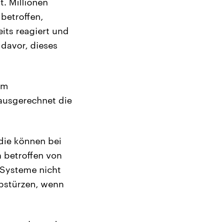
. Millionen
betroffen,
eits reagiert und
 davor, dieses
im
ausgerechnet die
 die können bei
 betroffen von
 Systeme nicht
abstürzen, wenn