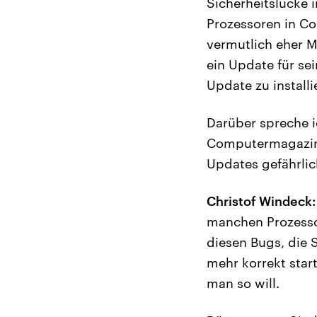
Sicherheitslücke 
Prozessoren in C
vermutlich eher Mi
ein Update für sei
Update zu installi
Darüber spreche i
Computermagazin c
Updates gefährlic
Christof Windeck:
manchen Prozessor
diesen Bugs, die 
mehr korrekt star
man so will.